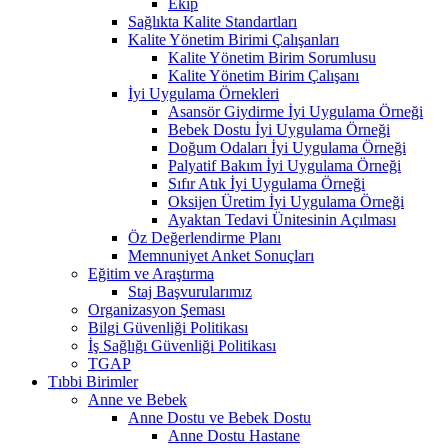
Ekip
Sağlıkta Kalite Standartları
Kalite Yönetim Birimi Çalışanları
Kalite Yönetim Birim Sorumlusu
Kalite Yönetim Birim Çalışanı
İyi Uygulama Örnekleri
Asansör Giydirme İyi Uygulama Örneği
Bebek Dostu İyi Uygulama Örneği
Doğum Odaları İyi Uygulama Örneği
Palyatif Bakım İyi Uygulama Örneği
Sıfır Atık İyi Uygulama Örneği
Oksijen Üretim İyi Uygulama Örneği
Ayaktan Tedavi Ünitesinin Açılması
Öz Değerlendirme Planı
Memnuniyet Anket Sonuçları
Eğitim ve Araştırma
Staj Başvurularımız
Organizasyon Şeması
Bilgi Güvenliği Politikası
İş Sağlığı Güvenliği Politikası
TGAP
Tıbbi Birimler
Anne ve Bebek
Anne Dostu ve Bebek Dostu
Anne Dostu Hastane