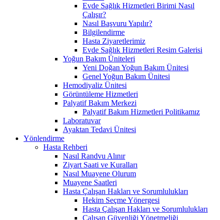
Evde Sağlık Hizmetleri Birimi Nasıl
Çalışır?
Nasıl Başvuru Yapılır?
Bilgilendirme
Hasta Ziyaretlerimiz
Evde Sağlık Hizmetleri Resim Galerisi
Yoğun Bakım Üniteleri
Yeni Doğan Yoğun Bakım Ünitesi
Genel Yoğun Bakım Ünitesi
Hemodiyaliz Ünitesi
Görüntüleme Hizmetleri
Palyatif Bakım Merkezi
Palyatif Bakım Hizmetleri Politikamız
Laboratuvar
Ayaktan Tedavi Ünitesi
Yönlendirme
Hasta Rehberi
Nasıl Randvu Alınır
Ziyart Saati ve Kuralları
Nasıl Muayene Olurum
Muayene Saatleri
Hasta Çalışan Hakları ve Sorumlulukları
Hekim Seçme Yönergesi
Hasta Çalışan Hakları ve Sorumlulukları
Çalışan Güvenliği Yönetmeliği