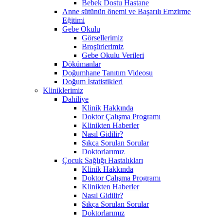
Bebek Dostu Hastane
Anne sütünün önemi ve Başarılı Emzirme
Eğitimi
Gebe Okulu
Görsellerimiz
Broşürlerimiz
Gebe Okulu Verileri
Dökümanlar
Doğumhane Tanıtım Videosu
Doğum İstatistikleri
Kliniklerimiz
Dahiliye
Klinik Hakkında
Doktor Çalışma Programı
Klinikten Haberler
Nasıl Gidilir?
Sıkça Sorulan Sorular
Doktorlarımız
Çocuk Sağlığı Hastalıkları
Klinik Hakkında
Doktor Çalışma Programı
Klinikten Haberler
Nasıl Gidilir?
Sıkça Sorulan Sorular
Doktorlarımız