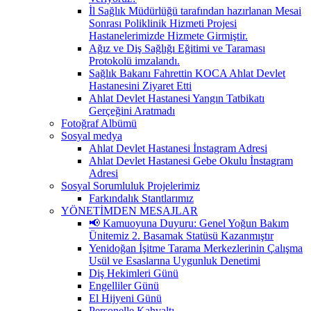
İl Sağlık Müdürlüğü tarafından hazırlanan Mesai
Sonrası Poliklinik Hizmeti Projesi
Hastanelerimizde Hizmete Girmiştir.
Ağız ve Diş Sağlığı Eğitimi ve Taraması
Protokolü imzalandı.
Sağlık Bakanı Fahrettin KOCA Ahlat Devlet
Hastanesini Ziyaret Etti
Ahlat Devlet Hastanesi Yangın Tatbikatı
Gerçeğini Aratmadı
Fotoğraf Albümü
Sosyal medya
Ahlat Devlet Hastanesi İnstagram Adresi
Ahlat Devlet Hastanesi Gebe Okulu İnstagram
Adresi
Sosyal Sorumluluk Projelerimiz
Farkındalık Stantlarımız
YÖNETİMDEN MESAJLAR
📢 Kamuoyuna Duyuru: Genel Yoğun Bakım
Ünitemiz 2. Basamak Statüsü Kazanmıştır
Yenidoğan İşitme Tarama Merkezlerinin Çalışma
Usül ve Esaslarına Uygunluk Denetimi
Diş Hekimleri Günü
Engelliler Günü
El Hijyeni Günü
Personelle Kahvaltı