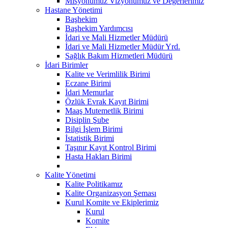
Misyonumuz Vizyonumuz ve Değerlerimiz
Hastane Yönetimi
Başhekim
Başhekim Yardımcısı
İdari ve Mali Hizmetler Müdürü
İdari ve Mali Hizmetler Müdür Yrd.
Sağlık Bakım Hizmetleri Müdürü
İdari Birimler
Kalite ve Verimlilik Birimi
Eczane Birimi
İdari Memurlar
Özlük Evrak Kayıt Birimi
Maaş Mutemetlik Birimi
Disiplin Şube
Bilgi İşlem Birimi
İstatistik Birimi
Taşınır Kayıt Kontrol Birimi
Hasta Hakları Birimi
Kalite Yönetimi
Kalite Politikamız
Kalite Organizasyon Şeması
Kurul Komite ve Ekiplerimiz
Kurul
Komite