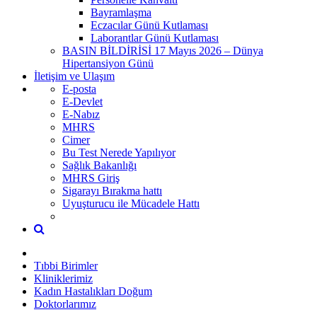
Bayramlaşma
Eczacılar Günü Kutlaması
Laborantlar Günü Kutlaması
BASIN BİLDİRİSİ 17 Mayıs 2026 – Dünya
Hipertansiyon Günü
İletişim ve Ulaşım
E-posta
E-Devlet
E-Nabız
MHRS
Cimer
Bu Test Nerede Yapılıyor
Sağlık Bakanlığı
MHRS Giriş
Sigarayı Bırakma hattı
Uyuşturucu ile Mücadele Hattı
Tıbbi Birimler
Kliniklerimiz
Kadın Hastalıkları Doğum
Doktorlarımız