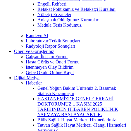
Engelli Rehberi
Refakat Politikamız ve Refakatçi Kuralları
Nöbetçi Eczaneler
Anlaşmalı Olduğumuz Kurumlar
Medula Tesis Kodumuz
Randevu Al
Laboratuvar Tetkik Sonuçları
Radyoloji Rapor Sonuçları
Öneri ve Görüşleriniz
Çalışan İletişim Formu
Hasta Görüş ve Öneri Formu
İstenmeyen Olay Bildirim
Gebe Okulu Online Kayıt
Dijital Medya
Haberler
Genel Yoğun Bakım Ünitemiz 2. Basamak
Statüsü Kazanmıştır
HASTANEMİZDE GENEL CERRAHİ
DOKTORUMUZ 1 KASIM 2025
TARİHİNDEN İTİBAREN POLİKLİNİK
YAPMAYA BAŞLAYACAKTIR.
Bitlis Sağlık Hayat Merkezi Hizmetlerimiz
Tatvan Sağlık Hayat Merkezi -Hangi Hizmetleri
Veriyoruz?