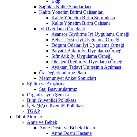
Ekip
Sağlıkta Kalite Standartları
Kalite Yönetim Birimi Çalışanları
Kalite Yönetim Birim Sorumlusu
Kalite Yönetim Birim Çalışanı
İyi Uygulama Örnekleri
Asansör Giydirme İyi Uygulama Örneği
Bebek Dostu İyi Uygulama Örneği
Doğum Odaları İyi Uygulama Örneği
Palyatif Bakım İyi Uygulama Örneği
Sıfır Atık İyi Uygulama Örneği
Oksijen Üretim İyi Uygulama Örneği
Ayaktan Tedavi Ünitesinin Açılması
Öz Değerlendirme Planı
Memnuniyet Anket Sonuçları
Eğitim ve Araştırma
Staj Başvurularımız
Organizasyon Şeması
Bilgi Güvenliği Politikası
İş Sağlığı Güvenliği Politikası
TGAP
Tıbbi Birimler
Anne ve Bebek
Anne Dostu ve Bebek Dostu
Anne Dostu Hastane