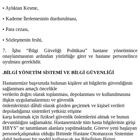
• Aylıktan Kesme,
• Kademe İlerlemesinin durdurulması,
• Para cezası,
• Sözleşmenin feshi,
7.
İşbu “Bilgi Güveliği Politikası” hastane yönetimince
onaylanmasının ardından yürürlüğe girer ve hastane personelince
uyulması gereklidir.
.
BİLGİ YÖNETİM SİSTEMİ VE BİLGİ GÜVENLİĞİ
Hastanemize başvuruda bulunan kişilere ait bilgilerin güvenliğinin
sağlanması amaçlı öncelikle
verilerin doğru olarak toplanması, depolanması ve kullanılmasına
ilişkin uygulamalarımızı ve güvenlik
önlemlerimizi dâhili olarak gözden geçirmek ve kişisel verileri
depoladığımız sistemleri yetkisiz erişime
karşı korumak için fiziksel güvenlik önlemlerini almak ve bunun
devamlılığını sağlamaktır. Hastanemizde tüm hasta bilgilerinin girişi
HBYS‟ ne tanımlanan alanlara yapılmaktadır. Göreve yeni başlayan
personel
çalışmakta olduğu Birimde Hastane Otomasyon Sistemine
dahil herhangi bir modül kullanacak ise Bilgi
İşlem Birimi