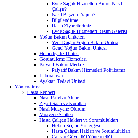
Evde Sağlık Hizmetleri Birimi Nasıl
Çalışır?
Nasıl Başvuru Yapılır?
Bilgilendirme
Hasta Ziyaretlerimiz
Evde Sağlık Hizmetleri Resim Galerisi
Yoğun Bakım Üniteleri
Yeni Doğan Yoğun Bakım Ünitesi
Genel Yoğun Bakım Ünitesi
Hemodiyaliz Ünitesi
Görüntüleme Hizmetleri
Palyatif Bakım Merkezi
Palyatif Bakım Hizmetleri Politikamız
Laboratuvar
Ayaktan Tedavi Ünitesi
Yönlendirme
Hasta Rehberi
Nasıl Randvu Alınır
Ziyart Saati ve Kuralları
Nasıl Muayene Olurum
Muayene Saatleri
Hasta Çalışan Hakları ve Sorumlulukları
Hekim Seçme Yönergesi
Hasta Çalışan Hakları ve Sorumlulukları
Çalışan Güvenliği Yönetmeliği