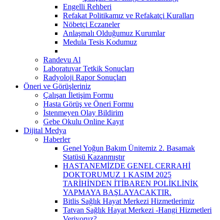
Engelli Rehberi
Refakat Politikamız ve Refakatçi Kuralları
Nöbetçi Eczaneler
Anlaşmalı Olduğumuz Kurumlar
Medula Tesis Kodumuz
Randevu Al
Laboratuvar Tetkik Sonuçları
Radyoloji Rapor Sonuçları
Öneri ve Görüşleriniz
Çalışan İletişim Formu
Hasta Görüş ve Öneri Formu
İstenmeyen Olay Bildirim
Gebe Okulu Online Kayıt
Dijital Medya
Haberler
Genel Yoğun Bakım Ünitemiz 2. Basamak
Statüsü Kazanmıştır
HASTANEMİZDE GENEL CERRAHİ
DOKTORUMUZ 1 KASIM 2025
TARİHİNDEN İTİBAREN POLİKLİNİK
YAPMAYA BAŞLAYACAKTIR.
Bitlis Sağlık Hayat Merkezi Hizmetlerimiz
Tatvan Sağlık Hayat Merkezi -Hangi Hizmetleri
Veriyoruz?