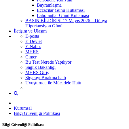
Bayramlaşma
Eczacılar Günü Kutlaması
Laborantlar Günü Kutlaması
BASIN BİLDİRİSİ 17 Mayıs 2026 – Dünya
Hipertansiyon Günü
İletişim ve Ulaşım
E-posta
E-Devlet
E-Nabız
MHRS
Cimer
Bu Test Nerede Yapılıyor
Sağlık Bakanlığı
MHRS Giriş
Sigarayı Bırakma hattı
Uyuşturucu ile Mücadele Hattı
Kurumsal
Bilgi Güvenliği Politikası
Bilgi Güvenliği Politikası