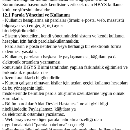
Sorumlusuna başvurarak kendisine verilecek olan HBYS kullanıcı
kodu ve şifresini almalıdır.
12.1.Parola Yönetimi ve Kullanımı
- Kullanıcı hesaplarına ait parolalar (örnek: e-posta, web, masaüstü
bilgisayar vs.) en geç 3( üç) ayda
bir değiştirilmelidir.
- Sistem yöneticileri, kendi yönetimindeki sistem ve kendi kullanıcı
hesapları için farklı parolalar
kullanmalıdır.
- Parolaların e-posta iletilerine veya herhangi bir elektronik forma
eklenmesi yasaktır.
- Kullanıcı, parolasını başkası ile paylaşmaması, kâğıtlara ya da
elektronik ortamlara yazmaması
konusunda BGYS Birimi tarafından yapılan farkındalık eğitimleri ve
farkındalık e-postaları ile
düzenli aralıklarla bilgilendirilir.
- Kurum çalışanı olmayan kişiler için açılan geçici kullanıcı hesapları
da bu yönergenin ilgili
maddelerinde belirtilen parola oluşturma özelliklerine uygun olmak
zorundadır.
- Bütün parolalar Ahlat Devlet Hastanesi‟ ne ait gizli bilgi
niteliğindedir. Paylaşılamaz, kâğıtlara ya
da elektronik ortamlara yazılamaz.
- Web tarayıcısı ve diğer parola hatırlatma özelliği olan
uygulamalardaki "parola hatırlama" seçeneği
kullanılması bilgi güvenliği açısından sakıncalı olup, kullanıcılara