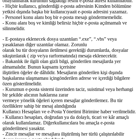
onayı
alınarak kurumun sağladığı resmi e-posta adresi kullanılabilir.
- Hiçbir kullanıcı, gönderdiği e-posta adresinin Kimden bölümüne
yetkisi dışında başka bir kullanıcıya
ait e-posta adresini yazamaz.
- Personel konu alanı boş bir e-posta mesajı göndermemelidir.
- Konu alanı boş ve kimliği belirsiz hiçbir e-posta açılmamalı ve
silinmelidir.
- E-postaya eklenecek dosya uzantıları “.exe”, “.vbs” veya
yasaklanan diğer uzantılar olamaz. Zorunlu
olarak bu tür dosyaların iletilmesi gerektiği durumlarda, dosyalar
sıkıştırılarak ( zip ve/ya rar
formatında) mesaja eklenecektir.
- Bakanlık ile ilgili olan gizli bilgi, gönderilen mesajlarda yer
almamalıdır. Bunun kapsamı içerisine
iliştirilen öğeler de dâhildir. Mesajların gönderilen kişi dışında
başkalarına ulaşmaması için
gönderilen adrese ve içerdiği bilgilere
özen gösterilmelidir.
- Kurumun e-posta sistemi üzerinden taciz, suistimal veya herhangi
bir şekilde alıcının haklarına zarar
vermeye yönelik öğeleri içeren mesajlar gönderilemez. Bu tür
özelliklere sahip bir mesaj alındığında
Kullanıcı Hesapları ve e-Posta Yönetimi Birimine haber verilmelidir.
- Kullanıcı hesapları, doğrudan ya da dolaylı, ticari ve kâr amaçlı
olarak kullanılamaz. Diğer
kullanıcılara bu amaçla e-posta
gönderilmesi yasaktır.
- Zincir mesajlar ve mesajlara iliştirilmiş her türlü çalıştırılabilir