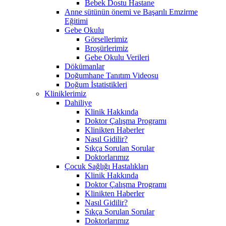
Bebek Dostu Hastane
Anne sütünün önemi ve Başarılı Emzirme
Eğitimi
Gebe Okulu
Görsellerimiz
Broşürlerimiz
Gebe Okulu Verileri
Dökümanlar
Doğumhane Tanıtım Videosu
Doğum İstatistikleri
Kliniklerimiz
Dahiliye
Klinik Hakkında
Doktor Çalışma Programı
Klinikten Haberler
Nasıl Gidilir?
Sıkça Sorulan Sorular
Doktorlarımız
Çocuk Sağlığı Hastalıkları
Klinik Hakkında
Doktor Çalışma Programı
Klinikten Haberler
Nasıl Gidilir?
Sıkça Sorulan Sorular
Doktorlarımız