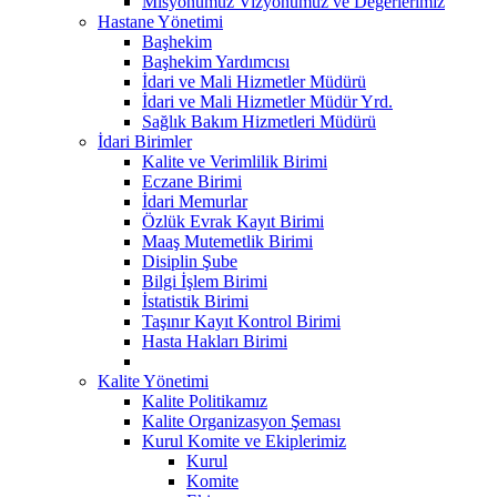
Misyonumuz Vizyonumuz ve Değerlerimiz
Hastane Yönetimi
Başhekim
Başhekim Yardımcısı
İdari ve Mali Hizmetler Müdürü
İdari ve Mali Hizmetler Müdür Yrd.
Sağlık Bakım Hizmetleri Müdürü
İdari Birimler
Kalite ve Verimlilik Birimi
Eczane Birimi
İdari Memurlar
Özlük Evrak Kayıt Birimi
Maaş Mutemetlik Birimi
Disiplin Şube
Bilgi İşlem Birimi
İstatistik Birimi
Taşınır Kayıt Kontrol Birimi
Hasta Hakları Birimi
Kalite Yönetimi
Kalite Politikamız
Kalite Organizasyon Şeması
Kurul Komite ve Ekiplerimiz
Kurul
Komite