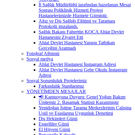
İl Sağlık Müdürlüğü tarafından hazırlanan Mesai
Sonrası Poliklinik Hizmeti Projesi
Hastanelerimizde Hizmete Girmiştir.
Ağız ve Diş Sağlığı Eğitimi ve Taraması
Protokolü imzalandı.
Sağlık Bakanı Fahrettin KOCA Ahlat Devlet
Hastanesini Ziyaret Etti
Ahlat Devlet Hastanesi Yangın Tatbikatı
Gerçeğini Aratmadı
Fotoğraf Albümü
Sosyal medya
Ahlat Devlet Hastanesi İnstagram Adresi
Ahlat Devlet Hastanesi Gebe Okulu İnstagram
Adresi
Sosyal Sorumluluk Projelerimiz
Farkındalık Stantlarımız
YÖNETİMDEN MESAJLAR
📢 Kamuoyuna Duyuru: Genel Yoğun Bakım
Ünitemiz 2. Basamak Statüsü Kazanmıştır
Yenidoğan İşitme Tarama Merkezlerinin Çalışma
Usül ve Esaslarına Uygunluk Denetimi
Diş Hekimleri Günü
Engelliler Günü
El Hijyeni Günü
Personelle Kahvaltı