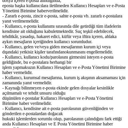
dosya içeren e-posta alındığında,
eposta başka kullanıcılara iletilmeden Kullanıcı Hesapları ve e-Posta
Yönetimi Birimine haber
verilmelidir.
- Zararlı e-posta, zincir e-posta, sahte e-posta vb. zararlı e-postalara
yanıt verilmemelidir.
- Kullanıcı, e-posta kullanımı sırasında dile getirdiği tüm ifadelerin
kendisine ait olduğunu kabul
etmektedir. Suç teşkil edebilecek,
tehditkâr, yasadışı, hakaret edici, küfür veya iftira içeren, ahlaka
aykırı mesajların içeriğinden kullanıcı sorumludur.
- Kullanıcı, gelen ve/veya giden mesajlarının kurum içi veya
dışındaki yetkisiz kişiler tarafından
okunmasını engellemelidir.
- Kullanıcı, kullanıcı kodu/parolasını girmesini isteyen e-posta
geldiğinde, bu e-postalara herhangi bir
işlem yapmaksızın Kullanıcı Hesapları ve e-Posta Yönetimi Birimine
haber vermelidir.
- Kullanıcı, kurumsal mesajlarına, kurum iş akışının aksamaması için
zamanında yanıt vermelidir.
- Kaynağı bilinmeyen e-posta ekinde gelen dosyalar kesinlikle
açılmamalı ve tehdit unsuru olduğu
düşünülen e-postalar Kullanıcı Hesapları ve e-Posta Yönetimi
Birimine haber verilmelidir.
- Kullanıcı, kendisine ait e-posta parolasının güvenliğinden ve
gönderilen e-postalardan doğacak
hukuki işlemlerden sorumlu olup, parolasının çalındığını fark ettiği
anda Kullanıcı Hesapları ve E Posta Yönetimi Birimine haber