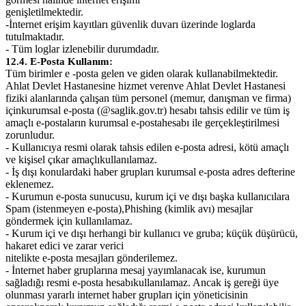
genişletilmektedir.
-İnternet erişim kayıtları güvenlik duvarı üzerinde loglarda
tutulmaktadır.
- Tüm loglar izlenebilir durumdadır.
12.4. E-Posta Kullanım:
Tüm birimler e -posta gelen ve giden olarak kullanabilmektedir.
Ahlat Devlet Hastanesine hizmet veren
ve Ahlat Devlet Hastanesi
fiziki alanlarında çalışan tüm personel (memur, danışman ve firma)
için
kurumsal e-posta (@saglik.gov.tr) hesabı tahsis edilir ve tüm iş
amaçlı e-postaların kurumsal e-posta
hesabı ile gerçekleştirilmesi
zorunludur.
- Kullanıcıya resmi olarak tahsis edilen e-posta adresi, kötü amaçlı
ve kişisel çıkar amaçlı
kullanılamaz.
- İş dışı konulardaki haber grupları kurumsal e-posta adres defterine
eklenemez.
- Kurumun e-posta sunucusu, kurum içi ve dışı başka kullanıcılara
Spam (istenmeyen e-posta),
Phishing (kimlik avı) mesajlar
göndermek için kullanılamaz.
- Kurum içi ve dışı herhangi bir kullanıcı ve gruba; küçük düşürücü,
hakaret edici ve zarar verici
nitelikte e-posta mesajları gönderilemez.
- İnternet haber gruplarına mesaj yayımlanacak ise, kurumun
sağladığı resmi e-posta hesabı
kullanılamaz. Ancak iş gereği üye
olunması yararlı internet haber grupları için yöneticisinin