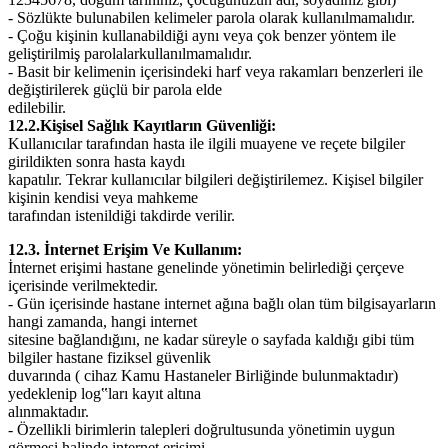
- Sözlükte bulunabilen kelimeler parola olarak kullanılmamalıdır.
- Çoğu kişinin kullanabildiği aynı veya çok benzer yöntem ile
geliştirilmiş parolalar
kullanılmamalıdır.
- Basit bir kelimenin içerisindeki harf veya rakamları benzerleri ile
değiştirilerek güçlü bir parola elde
edilebilir.
12.2.Kişisel Sağlık Kayıtların Güvenliği:
Kullanıcılar tarafından hasta ile ilgili muayene ve reçete bilgiler
girildikten sonra hasta kaydı
kapatılır. Tekrar kullanıcılar bilgileri değiştirilemez. Kişisel bilgiler
kişinin kendisi veya mahkeme
tarafından istenildiği takdirde verilir.
12.3. İnternet Erişim Ve Kullanım:
İnternet erişimi hastane genelinde yönetimin belirlediği çerçeve
içerisinde verilmektedir.
- Gün içerisinde hastane internet ağına bağlı olan tüm bilgisayarların
hangi zamanda, hangi internet
sitesine bağlandığını, ne kadar süreyle o sayfada kaldığı gibi tüm
bilgiler hastane fiziksel güvenlik
duvarında ( cihaz Kamu Hastaneler Birliğinde bulunmaktadır)
yedeklenip log‟ları kayıt altına
alınmaktadır.
- Özellikli birimlerin talepleri doğrultusunda yönetimin uygun
görmesi halinde internet erişimi