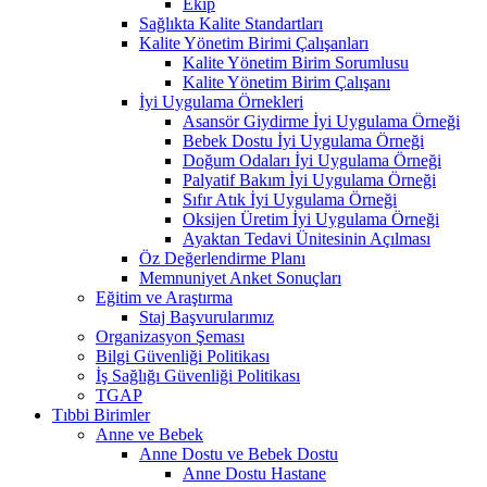
Ekip
Sağlıkta Kalite Standartları
Kalite Yönetim Birimi Çalışanları
Kalite Yönetim Birim Sorumlusu
Kalite Yönetim Birim Çalışanı
İyi Uygulama Örnekleri
Asansör Giydirme İyi Uygulama Örneği
Bebek Dostu İyi Uygulama Örneği
Doğum Odaları İyi Uygulama Örneği
Palyatif Bakım İyi Uygulama Örneği
Sıfır Atık İyi Uygulama Örneği
Oksijen Üretim İyi Uygulama Örneği
Ayaktan Tedavi Ünitesinin Açılması
Öz Değerlendirme Planı
Memnuniyet Anket Sonuçları
Eğitim ve Araştırma
Staj Başvurularımız
Organizasyon Şeması
Bilgi Güvenliği Politikası
İş Sağlığı Güvenliği Politikası
TGAP
Tıbbi Birimler
Anne ve Bebek
Anne Dostu ve Bebek Dostu
Anne Dostu Hastane