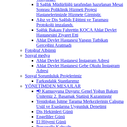
İl Sağlık Müdürlüğü tarafından hazırlanan Mesai
Sonrası Poliklinik Hizmeti Projesi
Hastanelerimizde Hizmete Girmiştir.
Ağız ve Diş Sağlığı Eğitimi ve Taraması
Protokolü imzalandı.
Sağlık Bakanı Fahrettin KOCA Ahlat Devlet
Hastanesini Ziyaret Etti
Ahlat Devlet Hastanesi Yangın Tatbikatı
Gerçeğini Aratmadı
Fotoğraf Albümü
Sosyal medya
Ahlat Devlet Hastanesi İnstagram Adresi
Ahlat Devlet Hastanesi Gebe Okulu İnstagram
Adresi
Sosyal Sorumluluk Projelerimiz
Farkındalık Stantlarımız
YÖNETİMDEN MESAJLAR
📢 Kamuoyuna Duyuru: Genel Yoğun Bakım
Ünitemiz 2. Basamak Statüsü Kazanmıştır
Yenidoğan İşitme Tarama Merkezlerinin Çalışma
Usül ve Esaslarına Uygunluk Denetimi
Diş Hekimleri Günü
Engelliler Günü
El Hijyeni Günü
Personelle Kahvaltı