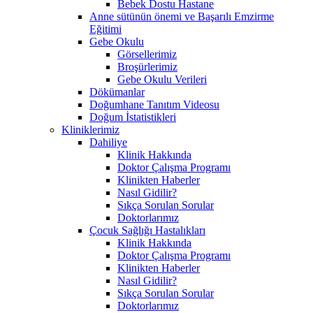
Bebek Dostu Hastane
Anne sütünün önemi ve Başarılı Emzirme
Eğitimi
Gebe Okulu
Görsellerimiz
Broşürlerimiz
Gebe Okulu Verileri
Dökümanlar
Doğumhane Tanıtım Videosu
Doğum İstatistikleri
Kliniklerimiz
Dahiliye
Klinik Hakkında
Doktor Çalışma Programı
Klinikten Haberler
Nasıl Gidilir?
Sıkça Sorulan Sorular
Doktorlarımız
Çocuk Sağlığı Hastalıkları
Klinik Hakkında
Doktor Çalışma Programı
Klinikten Haberler
Nasıl Gidilir?
Sıkça Sorulan Sorular
Doktorlarımız