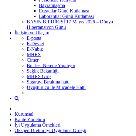
Bayramlaşma
Eczacılar Günü Kutlaması
Laborantlar Günü Kutlaması
BASIN BİLDİRİSİ 17 Mayıs 2026 – Dünya
Hipertansiyon Günü
İletişim ve Ulaşım
E-posta
E-Devlet
E-Nabız
MHRS
Cimer
Bu Test Nerede Yapılıyor
Sağlık Bakanlığı
MHRS Giriş
Sigarayı Bırakma hattı
Uyuşturucu ile Mücadele Hattı
Kurumsal
Kalite Yönetimi
İyi Uygulama Örnekleri
Oksijen Üretim İyi Uygulama Örneği