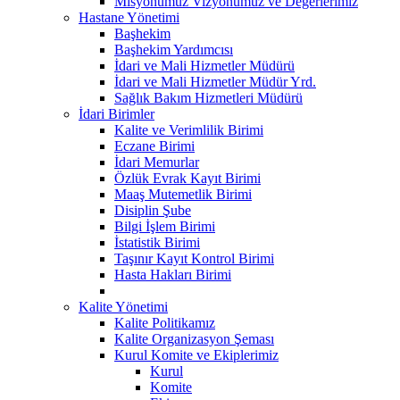
Misyonumuz Vizyonumuz ve Değerlerimiz
Hastane Yönetimi
Başhekim
Başhekim Yardımcısı
İdari ve Mali Hizmetler Müdürü
İdari ve Mali Hizmetler Müdür Yrd.
Sağlık Bakım Hizmetleri Müdürü
İdari Birimler
Kalite ve Verimlilik Birimi
Eczane Birimi
İdari Memurlar
Özlük Evrak Kayıt Birimi
Maaş Mutemetlik Birimi
Disiplin Şube
Bilgi İşlem Birimi
İstatistik Birimi
Taşınır Kayıt Kontrol Birimi
Hasta Hakları Birimi
Kalite Yönetimi
Kalite Politikamız
Kalite Organizasyon Şeması
Kurul Komite ve Ekiplerimiz
Kurul
Komite