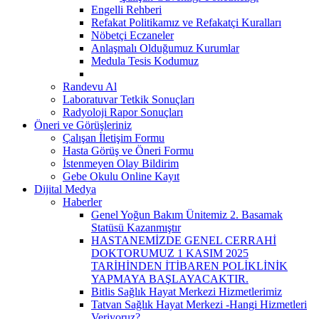
Engelli Rehberi
Refakat Politikamız ve Refakatçi Kuralları
Nöbetçi Eczaneler
Anlaşmalı Olduğumuz Kurumlar
Medula Tesis Kodumuz
Randevu Al
Laboratuvar Tetkik Sonuçları
Radyoloji Rapor Sonuçları
Öneri ve Görüşleriniz
Çalışan İletişim Formu
Hasta Görüş ve Öneri Formu
İstenmeyen Olay Bildirim
Gebe Okulu Online Kayıt
Dijital Medya
Haberler
Genel Yoğun Bakım Ünitemiz 2. Basamak
Statüsü Kazanmıştır
HASTANEMİZDE GENEL CERRAHİ
DOKTORUMUZ 1 KASIM 2025
TARİHİNDEN İTİBAREN POLİKLİNİK
YAPMAYA BAŞLAYACAKTIR.
Bitlis Sağlık Hayat Merkezi Hizmetlerimiz
Tatvan Sağlık Hayat Merkezi -Hangi Hizmetleri
Veriyoruz?