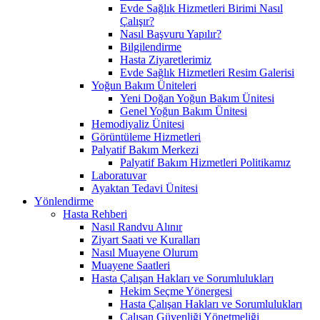
Evde Sağlık Hizmetleri Birimi Nasıl
Çalışır?
Nasıl Başvuru Yapılır?
Bilgilendirme
Hasta Ziyaretlerimiz
Evde Sağlık Hizmetleri Resim Galerisi
Yoğun Bakım Üniteleri
Yeni Doğan Yoğun Bakım Ünitesi
Genel Yoğun Bakım Ünitesi
Hemodiyaliz Ünitesi
Görüntüleme Hizmetleri
Palyatif Bakım Merkezi
Palyatif Bakım Hizmetleri Politikamız
Laboratuvar
Ayaktan Tedavi Ünitesi
Yönlendirme
Hasta Rehberi
Nasıl Randvu Alınır
Ziyart Saati ve Kuralları
Nasıl Muayene Olurum
Muayene Saatleri
Hasta Çalışan Hakları ve Sorumlulukları
Hekim Seçme Yönergesi
Hasta Çalışan Hakları ve Sorumlulukları
Çalışan Güvenliği Yönetmeliği