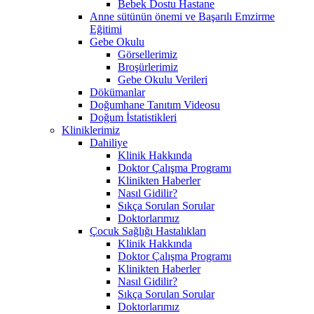
Bebek Dostu Hastane
Anne sütünün önemi ve Başarılı Emzirme
Eğitimi
Gebe Okulu
Görsellerimiz
Broşürlerimiz
Gebe Okulu Verileri
Dökümanlar
Doğumhane Tanıtım Videosu
Doğum İstatistikleri
Kliniklerimiz
Dahiliye
Klinik Hakkında
Doktor Çalışma Programı
Klinikten Haberler
Nasıl Gidilir?
Sıkça Sorulan Sorular
Doktorlarımız
Çocuk Sağlığı Hastalıkları
Klinik Hakkında
Doktor Çalışma Programı
Klinikten Haberler
Nasıl Gidilir?
Sıkça Sorulan Sorular
Doktorlarımız