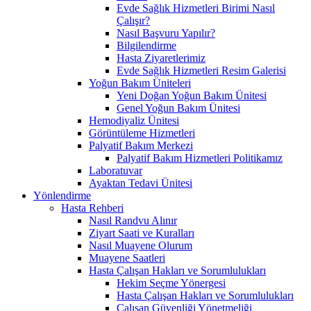
Evde Sağlık Hizmetleri Birimi Nasıl
Çalışır?
Nasıl Başvuru Yapılır?
Bilgilendirme
Hasta Ziyaretlerimiz
Evde Sağlık Hizmetleri Resim Galerisi
Yoğun Bakım Üniteleri
Yeni Doğan Yoğun Bakım Ünitesi
Genel Yoğun Bakım Ünitesi
Hemodiyaliz Ünitesi
Görüntüleme Hizmetleri
Palyatif Bakım Merkezi
Palyatif Bakım Hizmetleri Politikamız
Laboratuvar
Ayaktan Tedavi Ünitesi
Yönlendirme
Hasta Rehberi
Nasıl Randvu Alınır
Ziyart Saati ve Kuralları
Nasıl Muayene Olurum
Muayene Saatleri
Hasta Çalışan Hakları ve Sorumlulukları
Hekim Seçme Yönergesi
Hasta Çalışan Hakları ve Sorumlulukları
Çalışan Güvenliği Yönetmeliği