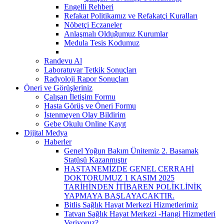
Engelli Rehberi
Refakat Politikamız ve Refakatçi Kuralları
Nöbetçi Eczaneler
Anlaşmalı Olduğumuz Kurumlar
Medula Tesis Kodumuz
Randevu Al
Laboratuvar Tetkik Sonuçları
Radyoloji Rapor Sonuçları
Öneri ve Görüşleriniz
Çalışan İletişim Formu
Hasta Görüş ve Öneri Formu
İstenmeyen Olay Bildirim
Gebe Okulu Online Kayıt
Dijital Medya
Haberler
Genel Yoğun Bakım Ünitemiz 2. Basamak
Statüsü Kazanmıştır
HASTANEMİZDE GENEL CERRAHİ
DOKTORUMUZ 1 KASIM 2025
TARİHİNDEN İTİBAREN POLİKLİNİK
YAPMAYA BAŞLAYACAKTIR.
Bitlis Sağlık Hayat Merkezi Hizmetlerimiz
Tatvan Sağlık Hayat Merkezi -Hangi Hizmetleri
Veriyoruz?