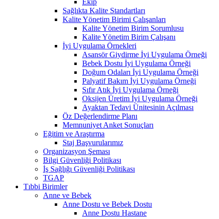
Ekip
Sağlıkta Kalite Standartları
Kalite Yönetim Birimi Çalışanları
Kalite Yönetim Birim Sorumlusu
Kalite Yönetim Birim Çalışanı
İyi Uygulama Örnekleri
Asansör Giydirme İyi Uygulama Örneği
Bebek Dostu İyi Uygulama Örneği
Doğum Odaları İyi Uygulama Örneği
Palyatif Bakım İyi Uygulama Örneği
Sıfır Atık İyi Uygulama Örneği
Oksijen Üretim İyi Uygulama Örneği
Ayaktan Tedavi Ünitesinin Açılması
Öz Değerlendirme Planı
Memnuniyet Anket Sonuçları
Eğitim ve Araştırma
Staj Başvurularımız
Organizasyon Şeması
Bilgi Güvenliği Politikası
İş Sağlığı Güvenliği Politikası
TGAP
Tıbbi Birimler
Anne ve Bebek
Anne Dostu ve Bebek Dostu
Anne Dostu Hastane