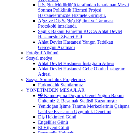
İl Sağlık Müdürlüğü tarafından hazırlanan Mesai
Sonrası Poliklinik Hizmeti Projesi
Hastanelerimizde Hizmete Girmiştir.
Ağız ve Diş Sağlığı Eğitimi ve Taraması
Protokolü imzalandı.
Sağlık Bakanı Fahrettin KOCA Ahlat Devlet
Hastanesini Ziyaret Etti
Ahlat Devlet Hastanesi Yangın Tatbikatı
Gerçeğini Aratmadı
Fotoğraf Albümü
Sosyal medya
Ahlat Devlet Hastanesi İnstagram Adresi
Ahlat Devlet Hastanesi Gebe Okulu İnstagram
Adresi
Sosyal Sorumluluk Projelerimiz
Farkındalık Stantlarımız
YÖNETİMDEN MESAJLAR
📢 Kamuoyuna Duyuru: Genel Yoğun Bakım
Ünitemiz 2. Basamak Statüsü Kazanmıştır
Yenidoğan İşitme Tarama Merkezlerinin Çalışma
Usül ve Esaslarına Uygunluk Denetimi
Diş Hekimleri Günü
Engelliler Günü
El Hijyeni Günü
Personelle Kahvaltı