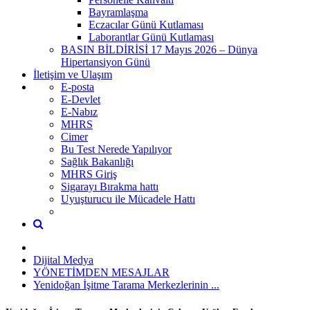
Bayramlaşma
Eczacılar Günü Kutlaması
Laborantlar Günü Kutlaması
BASIN BİLDİRİSİ 17 Mayıs 2026 – Dünya
Hipertansiyon Günü
İletişim ve Ulaşım
E-posta
E-Devlet
E-Nabız
MHRS
Cimer
Bu Test Nerede Yapılıyor
Sağlık Bakanlığı
MHRS Giriş
Sigarayı Bırakma hattı
Uyuşturucu ile Mücadele Hattı
Dijital Medya
YÖNETİMDEN MESAJLAR
Yenidoğan İşitme Tarama Merkezlerinin ...