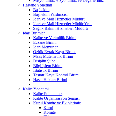
Misyonumuz Vizyonumuz ve Değerlerimiz
Hastane Yönetimi
Başhekim
Başhekim Yardımcısı
İdari ve Mali Hizmetler Müdürü
İdari ve Mali Hizmetler Müdür Yrd.
Sağlık Bakım Hizmetleri Müdürü
İdari Birimler
Kalite ve Verimlilik Birimi
Eczane Birimi
İdari Memurlar
Özlük Evrak Kayıt Birimi
Maaş Mutemetlik Birimi
Disiplin Şube
Bilgi İşlem Birimi
İstatistik Birimi
Taşınır Kayıt Kontrol Birimi
Hasta Hakları Birimi
Kalite Yönetimi
Kalite Politikamız
Kalite Organizasyon Şeması
Kurul Komite ve Ekiplerimiz
Kurul
Komite