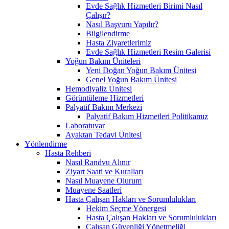
Evde Sağlık Hizmetleri Birimi Nasıl
Çalışır?
Nasıl Başvuru Yapılır?
Bilgilendirme
Hasta Ziyaretlerimiz
Evde Sağlık Hizmetleri Resim Galerisi
Yoğun Bakım Üniteleri
Yeni Doğan Yoğun Bakım Ünitesi
Genel Yoğun Bakım Ünitesi
Hemodiyaliz Ünitesi
Görüntüleme Hizmetleri
Palyatif Bakım Merkezi
Palyatif Bakım Hizmetleri Politikamız
Laboratuvar
Ayaktan Tedavi Ünitesi
Yönlendirme
Hasta Rehberi
Nasıl Randvu Alınır
Ziyart Saati ve Kuralları
Nasıl Muayene Olurum
Muayene Saatleri
Hasta Çalışan Hakları ve Sorumlulukları
Hekim Seçme Yönergesi
Hasta Çalışan Hakları ve Sorumlulukları
Çalışan Güvenliği Yönetmeliği