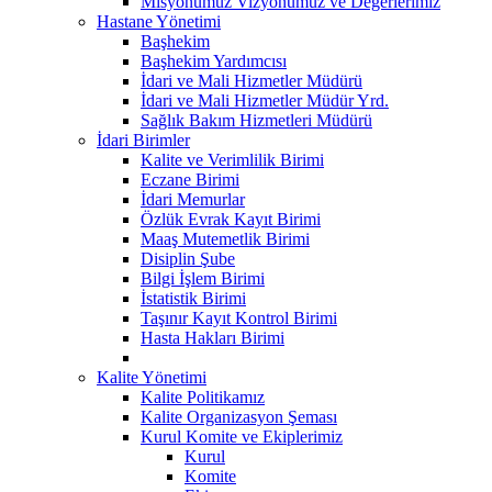
Misyonumuz Vizyonumuz ve Değerlerimiz
Hastane Yönetimi
Başhekim
Başhekim Yardımcısı
İdari ve Mali Hizmetler Müdürü
İdari ve Mali Hizmetler Müdür Yrd.
Sağlık Bakım Hizmetleri Müdürü
İdari Birimler
Kalite ve Verimlilik Birimi
Eczane Birimi
İdari Memurlar
Özlük Evrak Kayıt Birimi
Maaş Mutemetlik Birimi
Disiplin Şube
Bilgi İşlem Birimi
İstatistik Birimi
Taşınır Kayıt Kontrol Birimi
Hasta Hakları Birimi
Kalite Yönetimi
Kalite Politikamız
Kalite Organizasyon Şeması
Kurul Komite ve Ekiplerimiz
Kurul
Komite