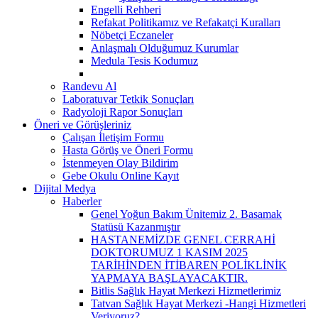
Engelli Rehberi
Refakat Politikamız ve Refakatçi Kuralları
Nöbetçi Eczaneler
Anlaşmalı Olduğumuz Kurumlar
Medula Tesis Kodumuz
Randevu Al
Laboratuvar Tetkik Sonuçları
Radyoloji Rapor Sonuçları
Öneri ve Görüşleriniz
Çalışan İletişim Formu
Hasta Görüş ve Öneri Formu
İstenmeyen Olay Bildirim
Gebe Okulu Online Kayıt
Dijital Medya
Haberler
Genel Yoğun Bakım Ünitemiz 2. Basamak
Statüsü Kazanmıştır
HASTANEMİZDE GENEL CERRAHİ
DOKTORUMUZ 1 KASIM 2025
TARİHİNDEN İTİBAREN POLİKLİNİK
YAPMAYA BAŞLAYACAKTIR.
Bitlis Sağlık Hayat Merkezi Hizmetlerimiz
Tatvan Sağlık Hayat Merkezi -Hangi Hizmetleri
Veriyoruz?