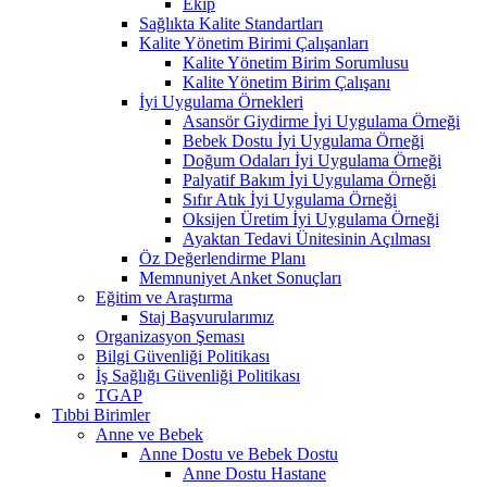
Ekip
Sağlıkta Kalite Standartları
Kalite Yönetim Birimi Çalışanları
Kalite Yönetim Birim Sorumlusu
Kalite Yönetim Birim Çalışanı
İyi Uygulama Örnekleri
Asansör Giydirme İyi Uygulama Örneği
Bebek Dostu İyi Uygulama Örneği
Doğum Odaları İyi Uygulama Örneği
Palyatif Bakım İyi Uygulama Örneği
Sıfır Atık İyi Uygulama Örneği
Oksijen Üretim İyi Uygulama Örneği
Ayaktan Tedavi Ünitesinin Açılması
Öz Değerlendirme Planı
Memnuniyet Anket Sonuçları
Eğitim ve Araştırma
Staj Başvurularımız
Organizasyon Şeması
Bilgi Güvenliği Politikası
İş Sağlığı Güvenliği Politikası
TGAP
Tıbbi Birimler
Anne ve Bebek
Anne Dostu ve Bebek Dostu
Anne Dostu Hastane