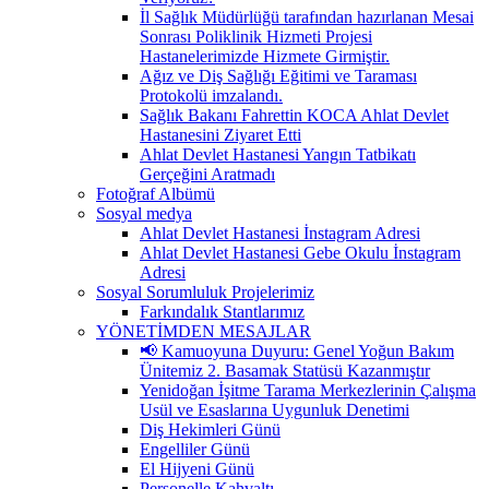
İl Sağlık Müdürlüğü tarafından hazırlanan Mesai
Sonrası Poliklinik Hizmeti Projesi
Hastanelerimizde Hizmete Girmiştir.
Ağız ve Diş Sağlığı Eğitimi ve Taraması
Protokolü imzalandı.
Sağlık Bakanı Fahrettin KOCA Ahlat Devlet
Hastanesini Ziyaret Etti
Ahlat Devlet Hastanesi Yangın Tatbikatı
Gerçeğini Aratmadı
Fotoğraf Albümü
Sosyal medya
Ahlat Devlet Hastanesi İnstagram Adresi
Ahlat Devlet Hastanesi Gebe Okulu İnstagram
Adresi
Sosyal Sorumluluk Projelerimiz
Farkındalık Stantlarımız
YÖNETİMDEN MESAJLAR
📢 Kamuoyuna Duyuru: Genel Yoğun Bakım
Ünitemiz 2. Basamak Statüsü Kazanmıştır
Yenidoğan İşitme Tarama Merkezlerinin Çalışma
Usül ve Esaslarına Uygunluk Denetimi
Diş Hekimleri Günü
Engelliler Günü
El Hijyeni Günü
Personelle Kahvaltı