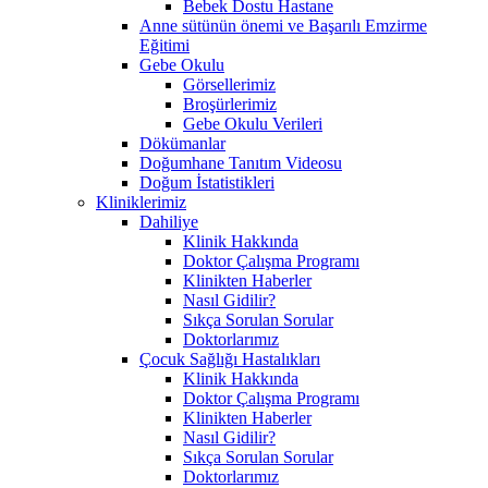
Bebek Dostu Hastane
Anne sütünün önemi ve Başarılı Emzirme
Eğitimi
Gebe Okulu
Görsellerimiz
Broşürlerimiz
Gebe Okulu Verileri
Dökümanlar
Doğumhane Tanıtım Videosu
Doğum İstatistikleri
Kliniklerimiz
Dahiliye
Klinik Hakkında
Doktor Çalışma Programı
Klinikten Haberler
Nasıl Gidilir?
Sıkça Sorulan Sorular
Doktorlarımız
Çocuk Sağlığı Hastalıkları
Klinik Hakkında
Doktor Çalışma Programı
Klinikten Haberler
Nasıl Gidilir?
Sıkça Sorulan Sorular
Doktorlarımız