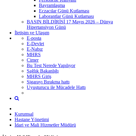
Bayramlaşma
Eczacılar Günü Kutlaması
Laborantlar Günü Kutlaması
BASIN BİLDİRİSİ 17 Mayıs 2026 – Dünya
Hipertansiyon Günü
İletişim ve Ulaşım
E-posta
E-Devlet
E-Nabız
MHRS
Cimer
Bu Test Nerede Yapılıyor
Sağlık Bakanlığı
MHRS Giriş
Sigarayı Bırakma hattı
Uyuşturucu ile Mücadele Hattı
Kurumsal
Hastane Yönetimi
İdari ve Mali Hizmetler Müdürü