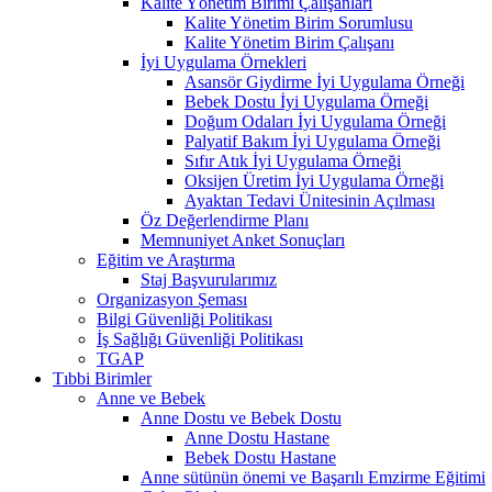
Kalite Yönetim Birimi Çalışanları
Kalite Yönetim Birim Sorumlusu
Kalite Yönetim Birim Çalışanı
İyi Uygulama Örnekleri
Asansör Giydirme İyi Uygulama Örneği
Bebek Dostu İyi Uygulama Örneği
Doğum Odaları İyi Uygulama Örneği
Palyatif Bakım İyi Uygulama Örneği
Sıfır Atık İyi Uygulama Örneği
Oksijen Üretim İyi Uygulama Örneği
Ayaktan Tedavi Ünitesinin Açılması
Öz Değerlendirme Planı
Memnuniyet Anket Sonuçları
Eğitim ve Araştırma
Staj Başvurularımız
Organizasyon Şeması
Bilgi Güvenliği Politikası
İş Sağlığı Güvenliği Politikası
TGAP
Tıbbi Birimler
Anne ve Bebek
Anne Dostu ve Bebek Dostu
Anne Dostu Hastane
Bebek Dostu Hastane
Anne sütünün önemi ve Başarılı Emzirme Eğitimi