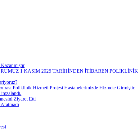
 Kazanmıştır
UMUZ 1 KASIM 2025 TARİHİNDEN İTİBAREN POLİKLİNİ
eriyoruz?
onrası Poliklinik Hizmeti Projesi Hastanelerimizde Hizmete Girmiştir.
 imzalandı.
esini Ziyaret Etti
i Aratmadı
esi