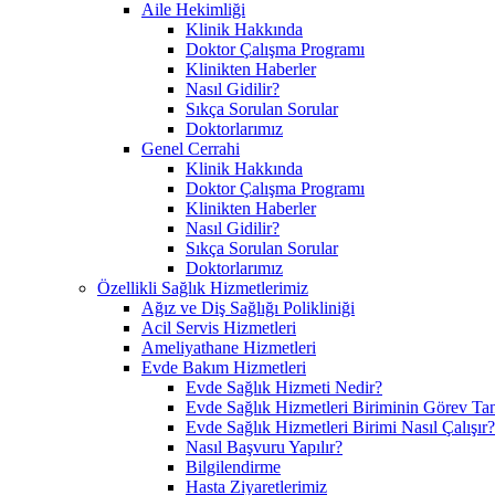
Aile Hekimliği
Klinik Hakkında
Doktor Çalışma Programı
Klinikten Haberler
Nasıl Gidilir?
Sıkça Sorulan Sorular
Doktorlarımız
Genel Cerrahi
Klinik Hakkında
Doktor Çalışma Programı
Klinikten Haberler
Nasıl Gidilir?
Sıkça Sorulan Sorular
Doktorlarımız
Özellikli Sağlık Hizmetlerimiz
Ağız ve Diş Sağlığı Polikliniği
Acil Servis Hizmetleri
Ameliyathane Hizmetleri
Evde Bakım Hizmetleri
Evde Sağlık Hizmeti Nedir?
Evde Sağlık Hizmetleri Biriminin Görev Ta
Evde Sağlık Hizmetleri Birimi Nasıl Çalışır?
Nasıl Başvuru Yapılır?
Bilgilendirme
Hasta Ziyaretlerimiz