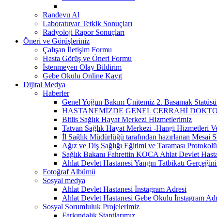
Randevu Al
Laboratuvar Tetkik Sonuçları
Radyoloji Rapor Sonuçları
Öneri ve Görüşleriniz
Çalışan İletişim Formu
Hasta Görüş ve Öneri Formu
İstenmeyen Olay Bildirim
Gebe Okulu Online Kayıt
Dijital Medya
Haberler
Genel Yoğun Bakım Ünitemiz 2. Basamak Statüsü
HASTANEMİZDE GENEL CERRAHİ DOKTOR
Bitlis Sağlık Hayat Merkezi Hizmetlerimiz
Tatvan Sağlık Hayat Merkezi -Hangi Hizmetleri V
İl Sağlık Müdürlüğü tarafından hazırlanan Mesai S
Ağız ve Diş Sağlığı Eğitimi ve Taraması Protokolü
Sağlık Bakanı Fahrettin KOCA Ahlat Devlet Hastan
Ahlat Devlet Hastanesi Yangın Tatbikatı Gerçeğin
Fotoğraf Albümü
Sosyal medya
Ahlat Devlet Hastanesi İnstagram Adresi
Ahlat Devlet Hastanesi Gebe Okulu İnstagram Adr
Sosyal Sorumluluk Projelerimiz
Farkındalık Stantlarımız