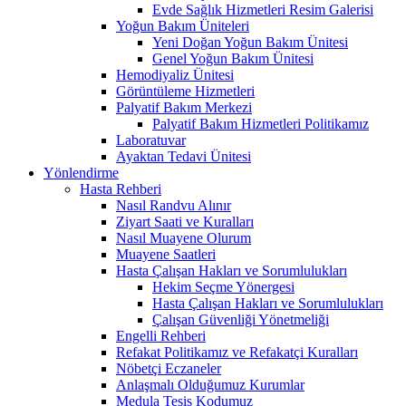
Evde Sağlık Hizmetleri Resim Galerisi
Yoğun Bakım Üniteleri
Yeni Doğan Yoğun Bakım Ünitesi
Genel Yoğun Bakım Ünitesi
Hemodiyaliz Ünitesi
Görüntüleme Hizmetleri
Palyatif Bakım Merkezi
Palyatif Bakım Hizmetleri Politikamız
Laboratuvar
Ayaktan Tedavi Ünitesi
Yönlendirme
Hasta Rehberi
Nasıl Randvu Alınır
Ziyart Saati ve Kuralları
Nasıl Muayene Olurum
Muayene Saatleri
Hasta Çalışan Hakları ve Sorumlulukları
Hekim Seçme Yönergesi
Hasta Çalışan Hakları ve Sorumlulukları
Çalışan Güvenliği Yönetmeliği
Engelli Rehberi
Refakat Politikamız ve Refakatçi Kuralları
Nöbetçi Eczaneler
Anlaşmalı Olduğumuz Kurumlar
Medula Tesis Kodumuz