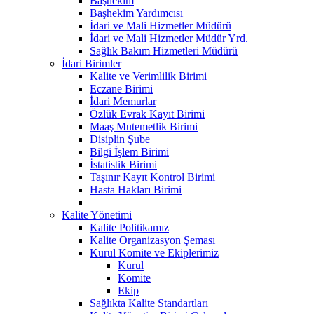
Başhekim
Başhekim Yardımcısı
İdari ve Mali Hizmetler Müdürü
İdari ve Mali Hizmetler Müdür Yrd.
Sağlık Bakım Hizmetleri Müdürü
İdari Birimler
Kalite ve Verimlilik Birimi
Eczane Birimi
İdari Memurlar
Özlük Evrak Kayıt Birimi
Maaş Mutemetlik Birimi
Disiplin Şube
Bilgi İşlem Birimi
İstatistik Birimi
Taşınır Kayıt Kontrol Birimi
Hasta Hakları Birimi
Kalite Yönetimi
Kalite Politikamız
Kalite Organizasyon Şeması
Kurul Komite ve Ekiplerimiz
Kurul
Komite
Ekip
Sağlıkta Kalite Standartları