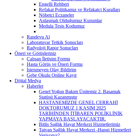
Engelli Rehberi
Refakat Politikamız ve Refakatçi Kuralları
Nöbetçi Eczaneler
Anlaşmalı Olduğumuz Kurumlar
Medula Tesis Kodumuz
Randevu Al
Laboratuvar Tetkik Sonuçları
Radyoloji Rapor Sonuçları
Öneri ve Görüşleriniz
Çalışan İletişim Formu
Hasta Görüş ve Öneri Formu
İstenmeyen Olay Bildirim
Gebe Okulu Online Kayıt
Dijital Medya
Haberler
Genel Yoğun Bakım Ünitemiz 2. Basamak
Statüsü Kazanmıştır
HASTANEMİZDE GENEL CERRAHİ
DOKTORUMUZ 1 KASIM 2025
TARİHİNDEN İTİBAREN POLİKLİNİK
YAPMAYA BAŞLAYACAKTIR.
Bitlis Sağlık Hayat Merkezi Hizmetlerimiz
Tatvan Sağlık Hayat Merkezi -Hangi Hizmetleri
Veriyoruz?