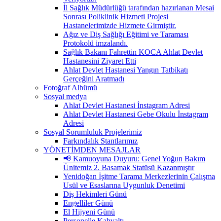
İl Sağlık Müdürlüğü tarafından hazırlanan Mesai
Sonrası Poliklinik Hizmeti Projesi
Hastanelerimizde Hizmete Girmiştir.
Ağız ve Diş Sağlığı Eğitimi ve Taraması
Protokolü imzalandı.
Sağlık Bakanı Fahrettin KOCA Ahlat Devlet
Hastanesini Ziyaret Etti
Ahlat Devlet Hastanesi Yangın Tatbikatı
Gerçeğini Aratmadı
Fotoğraf Albümü
Sosyal medya
Ahlat Devlet Hastanesi İnstagram Adresi
Ahlat Devlet Hastanesi Gebe Okulu İnstagram
Adresi
Sosyal Sorumluluk Projelerimiz
Farkındalık Stantlarımız
YÖNETİMDEN MESAJLAR
📢 Kamuoyuna Duyuru: Genel Yoğun Bakım
Ünitemiz 2. Basamak Statüsü Kazanmıştır
Yenidoğan İşitme Tarama Merkezlerinin Çalışma
Usül ve Esaslarına Uygunluk Denetimi
Diş Hekimleri Günü
Engelliler Günü
El Hijyeni Günü
Personelle Kahvaltı