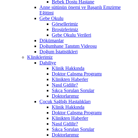
Bebek Dostu Hastane
Anne sütünün önemi ve Başarılı Emzirme
Eğitimi
Gebe Okulu
Görsellerimiz
Broşürlerimiz
Gebe Okulu Verileri
Dökümanlar
Doğumhane Tanıtım Videosu
Doğum İstatistikleri
Kliniklerimiz
Dahiliye
Klinik Hakkında
Doktor Çalışma Programı
Klinikten Haberler
Nasıl Gidilir?
Sıkça Sorulan Sorular
Doktorlarımız
Çocuk Sağlığı Hastalıkları
Klinik Hakkında
Doktor Çalışma Programı
Klinikten Haberler
Nasıl Gidilir?
Sıkça Sorulan Sorular
Doktorlarımız