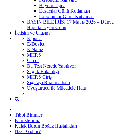
Bayramlaşma
Eczacılar Günü Kutlaması
Laborantlar Günü Kutlaması
BASIN BİLDİRİSİ 17 Mayıs 2026 – Dünya
Hipertansiyon Günü
İletişim ve Ulaşım
E-posta
E-Devlet
E-Nabız
MHRS
Cimer
Bu Test Nerede Yapılıyor
Sağlık Bakanlığı
MHRS Giriş
Sigarayı Bırakma hattı
Uyuşturucu ile Mücadele Hattı
Tıbbi Birimler
Kliniklerimiz
Kulak Burun Boğaz Hastalıkları
Nasıl Gidilir?