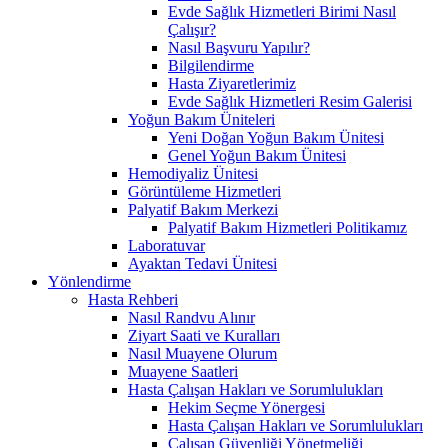
Evde Sağlık Hizmetleri Birimi Nasıl
Çalışır?
Nasıl Başvuru Yapılır?
Bilgilendirme
Hasta Ziyaretlerimiz
Evde Sağlık Hizmetleri Resim Galerisi
Yoğun Bakım Üniteleri
Yeni Doğan Yoğun Bakım Ünitesi
Genel Yoğun Bakım Ünitesi
Hemodiyaliz Ünitesi
Görüntüleme Hizmetleri
Palyatif Bakım Merkezi
Palyatif Bakım Hizmetleri Politikamız
Laboratuvar
Ayaktan Tedavi Ünitesi
Yönlendirme
Hasta Rehberi
Nasıl Randvu Alınır
Ziyart Saati ve Kuralları
Nasıl Muayene Olurum
Muayene Saatleri
Hasta Çalışan Hakları ve Sorumlulukları
Hekim Seçme Yönergesi
Hasta Çalışan Hakları ve Sorumlulukları
Çalışan Güvenliği Yönetmeliği