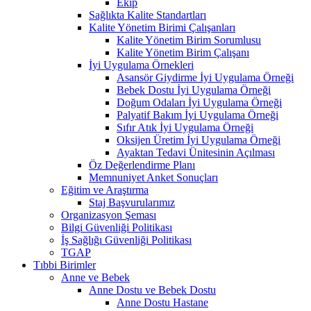
Ekip
Sağlıkta Kalite Standartları
Kalite Yönetim Birimi Çalışanları
Kalite Yönetim Birim Sorumlusu
Kalite Yönetim Birim Çalışanı
İyi Uygulama Örnekleri
Asansör Giydirme İyi Uygulama Örneği
Bebek Dostu İyi Uygulama Örneği
Doğum Odaları İyi Uygulama Örneği
Palyatif Bakım İyi Uygulama Örneği
Sıfır Atık İyi Uygulama Örneği
Oksijen Üretim İyi Uygulama Örneği
Ayaktan Tedavi Ünitesinin Açılması
Öz Değerlendirme Planı
Memnuniyet Anket Sonuçları
Eğitim ve Araştırma
Staj Başvurularımız
Organizasyon Şeması
Bilgi Güvenliği Politikası
İş Sağlığı Güvenliği Politikası
TGAP
Tıbbi Birimler
Anne ve Bebek
Anne Dostu ve Bebek Dostu
Anne Dostu Hastane