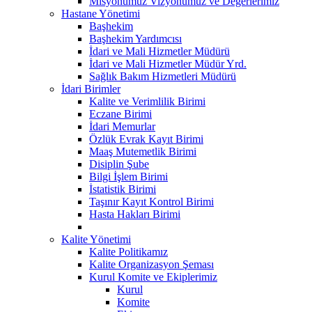
Misyonumuz Vizyonumuz ve Değerlerimiz
Hastane Yönetimi
Başhekim
Başhekim Yardımcısı
İdari ve Mali Hizmetler Müdürü
İdari ve Mali Hizmetler Müdür Yrd.
Sağlık Bakım Hizmetleri Müdürü
İdari Birimler
Kalite ve Verimlilik Birimi
Eczane Birimi
İdari Memurlar
Özlük Evrak Kayıt Birimi
Maaş Mutemetlik Birimi
Disiplin Şube
Bilgi İşlem Birimi
İstatistik Birimi
Taşınır Kayıt Kontrol Birimi
Hasta Hakları Birimi
Kalite Yönetimi
Kalite Politikamız
Kalite Organizasyon Şeması
Kurul Komite ve Ekiplerimiz
Kurul
Komite