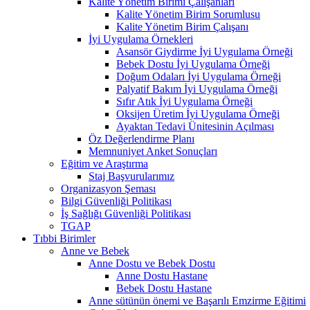
Kalite Yönetim Birimi Çalışanları
Kalite Yönetim Birim Sorumlusu
Kalite Yönetim Birim Çalışanı
İyi Uygulama Örnekleri
Asansör Giydirme İyi Uygulama Örneği
Bebek Dostu İyi Uygulama Örneği
Doğum Odaları İyi Uygulama Örneği
Palyatif Bakım İyi Uygulama Örneği
Sıfır Atık İyi Uygulama Örneği
Oksijen Üretim İyi Uygulama Örneği
Ayaktan Tedavi Ünitesinin Açılması
Öz Değerlendirme Planı
Memnuniyet Anket Sonuçları
Eğitim ve Araştırma
Staj Başvurularımız
Organizasyon Şeması
Bilgi Güvenliği Politikası
İş Sağlığı Güvenliği Politikası
TGAP
Tıbbi Birimler
Anne ve Bebek
Anne Dostu ve Bebek Dostu
Anne Dostu Hastane
Bebek Dostu Hastane
Anne sütünün önemi ve Başarılı Emzirme Eğitimi