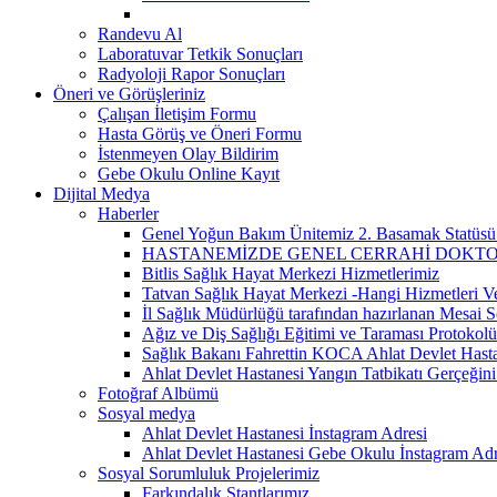
Randevu Al
Laboratuvar Tetkik Sonuçları
Radyoloji Rapor Sonuçları
Öneri ve Görüşleriniz
Çalışan İletişim Formu
Hasta Görüş ve Öneri Formu
İstenmeyen Olay Bildirim
Gebe Okulu Online Kayıt
Dijital Medya
Haberler
Genel Yoğun Bakım Ünitemiz 2. Basamak Statüsü
HASTANEMİZDE GENEL CERRAHİ DOKTOR
Bitlis Sağlık Hayat Merkezi Hizmetlerimiz
Tatvan Sağlık Hayat Merkezi -Hangi Hizmetleri V
İl Sağlık Müdürlüğü tarafından hazırlanan Mesai S
Ağız ve Diş Sağlığı Eğitimi ve Taraması Protokolü
Sağlık Bakanı Fahrettin KOCA Ahlat Devlet Hastan
Ahlat Devlet Hastanesi Yangın Tatbikatı Gerçeğin
Fotoğraf Albümü
Sosyal medya
Ahlat Devlet Hastanesi İnstagram Adresi
Ahlat Devlet Hastanesi Gebe Okulu İnstagram Adr
Sosyal Sorumluluk Projelerimiz
Farkındalık Stantlarımız