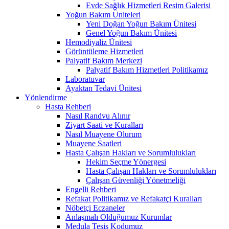
Evde Sağlık Hizmetleri Resim Galerisi
Yoğun Bakım Üniteleri
Yeni Doğan Yoğun Bakım Ünitesi
Genel Yoğun Bakım Ünitesi
Hemodiyaliz Ünitesi
Görüntüleme Hizmetleri
Palyatif Bakım Merkezi
Palyatif Bakım Hizmetleri Politikamız
Laboratuvar
Ayaktan Tedavi Ünitesi
Yönlendirme
Hasta Rehberi
Nasıl Randvu Alınır
Ziyart Saati ve Kuralları
Nasıl Muayene Olurum
Muayene Saatleri
Hasta Çalışan Hakları ve Sorumlulukları
Hekim Seçme Yönergesi
Hasta Çalışan Hakları ve Sorumlulukları
Çalışan Güvenliği Yönetmeliği
Engelli Rehberi
Refakat Politikamız ve Refakatçi Kuralları
Nöbetçi Eczaneler
Anlaşmalı Olduğumuz Kurumlar
Medula Tesis Kodumuz