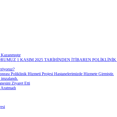
 Kazanmıştır
UMUZ 1 KASIM 2025 TARİHİNDEN İTİBAREN POLİKLİNİ
eriyoruz?
onrası Poliklinik Hizmeti Projesi Hastanelerimizde Hizmete Girmiştir.
 imzalandı.
esini Ziyaret Etti
i Aratmadı
esi