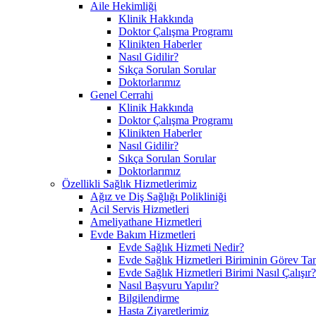
Aile Hekimliği
Klinik Hakkında
Doktor Çalışma Programı
Klinikten Haberler
Nasıl Gidilir?
Sıkça Sorulan Sorular
Doktorlarımız
Genel Cerrahi
Klinik Hakkında
Doktor Çalışma Programı
Klinikten Haberler
Nasıl Gidilir?
Sıkça Sorulan Sorular
Doktorlarımız
Özellikli Sağlık Hizmetlerimiz
Ağız ve Diş Sağlığı Polikliniği
Acil Servis Hizmetleri
Ameliyathane Hizmetleri
Evde Bakım Hizmetleri
Evde Sağlık Hizmeti Nedir?
Evde Sağlık Hizmetleri Biriminin Görev Ta
Evde Sağlık Hizmetleri Birimi Nasıl Çalışır?
Nasıl Başvuru Yapılır?
Bilgilendirme
Hasta Ziyaretlerimiz