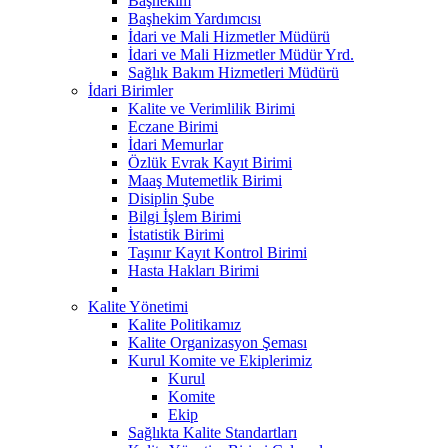
Başhekim
Başhekim Yardımcısı
İdari ve Mali Hizmetler Müdürü
İdari ve Mali Hizmetler Müdür Yrd.
Sağlık Bakım Hizmetleri Müdürü
İdari Birimler
Kalite ve Verimlilik Birimi
Eczane Birimi
İdari Memurlar
Özlük Evrak Kayıt Birimi
Maaş Mutemetlik Birimi
Disiplin Şube
Bilgi İşlem Birimi
İstatistik Birimi
Taşınır Kayıt Kontrol Birimi
Hasta Hakları Birimi
Kalite Yönetimi
Kalite Politikamız
Kalite Organizasyon Şeması
Kurul Komite ve Ekiplerimiz
Kurul
Komite
Ekip
Sağlıkta Kalite Standartları