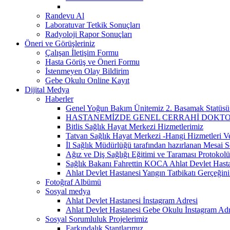
Randevu Al
Laboratuvar Tetkik Sonuçları
Radyoloji Rapor Sonuçları
Öneri ve Görüşleriniz
Çalışan İletişim Formu
Hasta Görüş ve Öneri Formu
İstenmeyen Olay Bildirim
Gebe Okulu Online Kayıt
Dijital Medya
Haberler
Genel Yoğun Bakım Ünitemiz 2. Basamak Statüsü
HASTANEMİZDE GENEL CERRAHİ DOKTOR
Bitlis Sağlık Hayat Merkezi Hizmetlerimiz
Tatvan Sağlık Hayat Merkezi -Hangi Hizmetleri V
İl Sağlık Müdürlüğü tarafından hazırlanan Mesai S
Ağız ve Diş Sağlığı Eğitimi ve Taraması Protokolü
Sağlık Bakanı Fahrettin KOCA Ahlat Devlet Hastan
Ahlat Devlet Hastanesi Yangın Tatbikatı Gerçeğin
Fotoğraf Albümü
Sosyal medya
Ahlat Devlet Hastanesi İnstagram Adresi
Ahlat Devlet Hastanesi Gebe Okulu İnstagram Adr
Sosyal Sorumluluk Projelerimiz
Farkındalık Stantlarımız