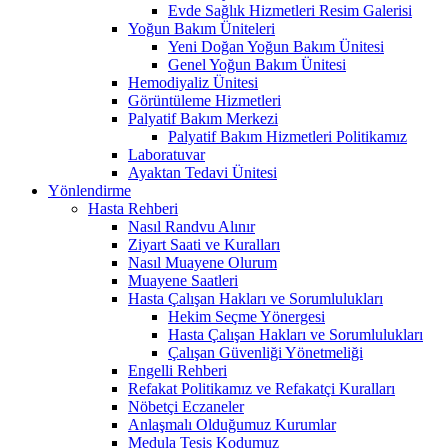
Evde Sağlık Hizmetleri Resim Galerisi
Yoğun Bakım Üniteleri
Yeni Doğan Yoğun Bakım Ünitesi
Genel Yoğun Bakım Ünitesi
Hemodiyaliz Ünitesi
Görüntüleme Hizmetleri
Palyatif Bakım Merkezi
Palyatif Bakım Hizmetleri Politikamız
Laboratuvar
Ayaktan Tedavi Ünitesi
Yönlendirme
Hasta Rehberi
Nasıl Randvu Alınır
Ziyart Saati ve Kuralları
Nasıl Muayene Olurum
Muayene Saatleri
Hasta Çalışan Hakları ve Sorumlulukları
Hekim Seçme Yönergesi
Hasta Çalışan Hakları ve Sorumlulukları
Çalışan Güvenliği Yönetmeliği
Engelli Rehberi
Refakat Politikamız ve Refakatçi Kuralları
Nöbetçi Eczaneler
Anlaşmalı Olduğumuz Kurumlar
Medula Tesis Kodumuz