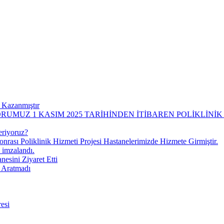
 Kazanmıştır
UMUZ 1 KASIM 2025 TARİHİNDEN İTİBAREN POLİKLİNİ
eriyoruz?
onrası Poliklinik Hizmeti Projesi Hastanelerimizde Hizmete Girmiştir.
 imzalandı.
esini Ziyaret Etti
i Aratmadı
esi