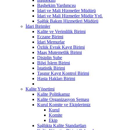
Başhekim
Başhekim Yardımcısı
İdari ve Mali Hizmetler Müdürü
İdari ve Mali Hizmetler Müdür Yrd.
Sağlık Bakım Hizmetleri Müdürü
İdari Birimler
Kalite ve Verimlilik Birimi
Eczane Birimi
İdari Memurlar
Özlük Evrak Kayıt Birimi
Maaş Mutemetlik Birimi
Disiplin Şube
Bilgi İşlem Birimi
İstatistik Birimi
Taşınır Kayıt Kontrol Birimi
Hasta Hakları Birimi
Kalite Yönetimi
Kalite Politikamız
Kalite Organizasyon Şeması
Kurul Komite ve Ekiplerimiz
Kurul
Komite
Ekip
Sağlıkta Kalite Standartları