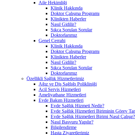
Aile Hekimliği
Klinik Hakkında
Doktor Çalışma Programı
Klinikten Haberler
Nasıl Gidilir?
Sıkça Sorulan Sorular
Doktorlarımız
Genel Cerrahi
Klinik Hakkında
Doktor Çalışma Programı
Klinikten Haberler
Nasıl Gidilir?
Sıkça Sorulan Sorular
Doktorlarımız
Özellikli Sağlık Hizmetlerimiz
Ağız ve Diş Sağlığı Polikliniği
Acil Servis Hizmetleri
Ameliyathane Hizmetleri
Evde Bakım Hizmetleri
Evde Sağlık Hizmeti Nedir?
Evde Sağlık Hizmetleri Biriminin Görev Ta
Evde Sağlık Hizmetleri Birimi Nasıl Çalışır?
Nasıl Başvuru Yapılır?
Bilgilendirme
Hasta Ziyaretlerimiz