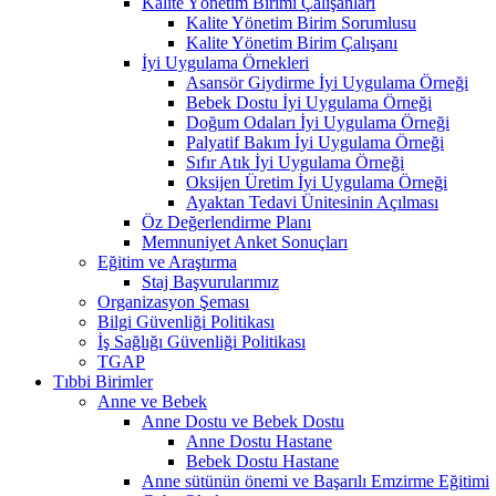
Kalite Yönetim Birimi Çalışanları
Kalite Yönetim Birim Sorumlusu
Kalite Yönetim Birim Çalışanı
İyi Uygulama Örnekleri
Asansör Giydirme İyi Uygulama Örneği
Bebek Dostu İyi Uygulama Örneği
Doğum Odaları İyi Uygulama Örneği
Palyatif Bakım İyi Uygulama Örneği
Sıfır Atık İyi Uygulama Örneği
Oksijen Üretim İyi Uygulama Örneği
Ayaktan Tedavi Ünitesinin Açılması
Öz Değerlendirme Planı
Memnuniyet Anket Sonuçları
Eğitim ve Araştırma
Staj Başvurularımız
Organizasyon Şeması
Bilgi Güvenliği Politikası
İş Sağlığı Güvenliği Politikası
TGAP
Tıbbi Birimler
Anne ve Bebek
Anne Dostu ve Bebek Dostu
Anne Dostu Hastane
Bebek Dostu Hastane
Anne sütünün önemi ve Başarılı Emzirme Eğitimi