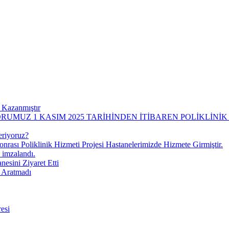
 Kazanmıştır
UMUZ 1 KASIM 2025 TARİHİNDEN İTİBAREN POLİKLİNİ
eriyoruz?
onrası Poliklinik Hizmeti Projesi Hastanelerimizde Hizmete Girmiştir.
 imzalandı.
esini Ziyaret Etti
i Aratmadı
esi