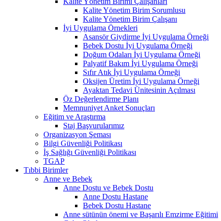
Kalite Yönetim Birimi Çalışanları
Kalite Yönetim Birim Sorumlusu
Kalite Yönetim Birim Çalışanı
İyi Uygulama Örnekleri
Asansör Giydirme İyi Uygulama Örneği
Bebek Dostu İyi Uygulama Örneği
Doğum Odaları İyi Uygulama Örneği
Palyatif Bakım İyi Uygulama Örneği
Sıfır Atık İyi Uygulama Örneği
Oksijen Üretim İyi Uygulama Örneği
Ayaktan Tedavi Ünitesinin Açılması
Öz Değerlendirme Planı
Memnuniyet Anket Sonuçları
Eğitim ve Araştırma
Staj Başvurularımız
Organizasyon Şeması
Bilgi Güvenliği Politikası
İş Sağlığı Güvenliği Politikası
TGAP
Tıbbi Birimler
Anne ve Bebek
Anne Dostu ve Bebek Dostu
Anne Dostu Hastane
Bebek Dostu Hastane
Anne sütünün önemi ve Başarılı Emzirme Eğitimi