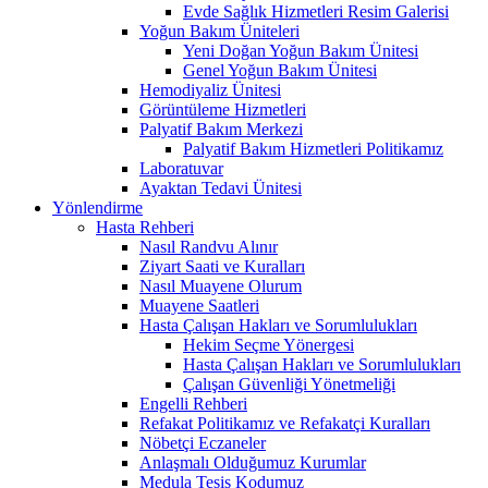
Evde Sağlık Hizmetleri Resim Galerisi
Yoğun Bakım Üniteleri
Yeni Doğan Yoğun Bakım Ünitesi
Genel Yoğun Bakım Ünitesi
Hemodiyaliz Ünitesi
Görüntüleme Hizmetleri
Palyatif Bakım Merkezi
Palyatif Bakım Hizmetleri Politikamız
Laboratuvar
Ayaktan Tedavi Ünitesi
Yönlendirme
Hasta Rehberi
Nasıl Randvu Alınır
Ziyart Saati ve Kuralları
Nasıl Muayene Olurum
Muayene Saatleri
Hasta Çalışan Hakları ve Sorumlulukları
Hekim Seçme Yönergesi
Hasta Çalışan Hakları ve Sorumlulukları
Çalışan Güvenliği Yönetmeliği
Engelli Rehberi
Refakat Politikamız ve Refakatçi Kuralları
Nöbetçi Eczaneler
Anlaşmalı Olduğumuz Kurumlar
Medula Tesis Kodumuz