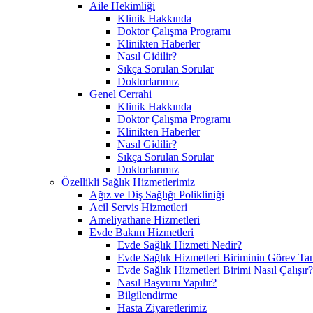
Aile Hekimliği
Klinik Hakkında
Doktor Çalışma Programı
Klinikten Haberler
Nasıl Gidilir?
Sıkça Sorulan Sorular
Doktorlarımız
Genel Cerrahi
Klinik Hakkında
Doktor Çalışma Programı
Klinikten Haberler
Nasıl Gidilir?
Sıkça Sorulan Sorular
Doktorlarımız
Özellikli Sağlık Hizmetlerimiz
Ağız ve Diş Sağlığı Polikliniği
Acil Servis Hizmetleri
Ameliyathane Hizmetleri
Evde Bakım Hizmetleri
Evde Sağlık Hizmeti Nedir?
Evde Sağlık Hizmetleri Biriminin Görev Ta
Evde Sağlık Hizmetleri Birimi Nasıl Çalışır?
Nasıl Başvuru Yapılır?
Bilgilendirme
Hasta Ziyaretlerimiz