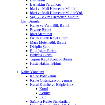
Başhekim
Başhekim Yardımcısı
İdari ve Mali Hizmetler Müdürü
İdari ve Mali Hizmetler Müdür Yrd.
Sağlık Bakım Hizmetleri Müdürü
İdari Birimler
Kalite ve Verimlilik Birimi
Eczane Birimi
İdari Memurlar
Özlük Evrak Kayıt Birimi
Maaş Mutemetlik Birimi
Disiplin Şube
Bilgi İşlem Birimi
İstatistik Birimi
Taşınır Kayıt Kontrol Birimi
Hasta Hakları Birimi
Kalite Yönetimi
Kalite Politikamız
Kalite Organizasyon Şeması
Kurul Komite ve Ekiplerimiz
Kurul
Komite
Ekip
Sağlıkta Kalite Standartları