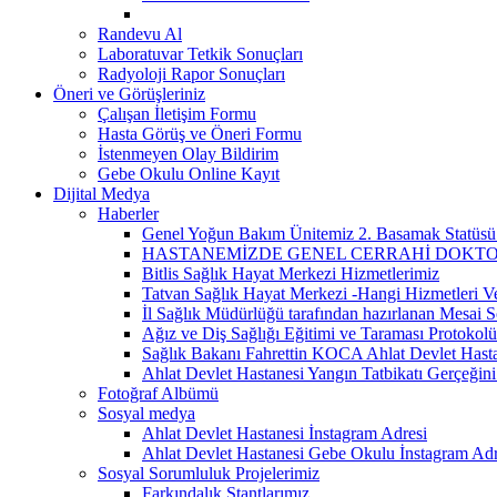
Randevu Al
Laboratuvar Tetkik Sonuçları
Radyoloji Rapor Sonuçları
Öneri ve Görüşleriniz
Çalışan İletişim Formu
Hasta Görüş ve Öneri Formu
İstenmeyen Olay Bildirim
Gebe Okulu Online Kayıt
Dijital Medya
Haberler
Genel Yoğun Bakım Ünitemiz 2. Basamak Statüsü
HASTANEMİZDE GENEL CERRAHİ DOKTOR
Bitlis Sağlık Hayat Merkezi Hizmetlerimiz
Tatvan Sağlık Hayat Merkezi -Hangi Hizmetleri V
İl Sağlık Müdürlüğü tarafından hazırlanan Mesai S
Ağız ve Diş Sağlığı Eğitimi ve Taraması Protokolü
Sağlık Bakanı Fahrettin KOCA Ahlat Devlet Hastan
Ahlat Devlet Hastanesi Yangın Tatbikatı Gerçeğin
Fotoğraf Albümü
Sosyal medya
Ahlat Devlet Hastanesi İnstagram Adresi
Ahlat Devlet Hastanesi Gebe Okulu İnstagram Adr
Sosyal Sorumluluk Projelerimiz
Farkındalık Stantlarımız