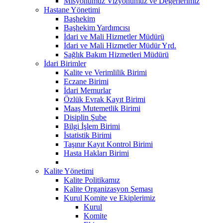
Misyonumuz Vizyonumuz ve Değerlerimiz
Hastane Yönetimi
Başhekim
Başhekim Yardımcısı
İdari ve Mali Hizmetler Müdürü
İdari ve Mali Hizmetler Müdür Yrd.
Sağlık Bakım Hizmetleri Müdürü
İdari Birimler
Kalite ve Verimlilik Birimi
Eczane Birimi
İdari Memurlar
Özlük Evrak Kayıt Birimi
Maaş Mutemetlik Birimi
Disiplin Şube
Bilgi İşlem Birimi
İstatistik Birimi
Taşınır Kayıt Kontrol Birimi
Hasta Hakları Birimi
Kalite Yönetimi
Kalite Politikamız
Kalite Organizasyon Şeması
Kurul Komite ve Ekiplerimiz
Kurul
Komite