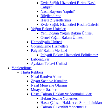
Evde Sağlık Hizmetleri Birimi Nasıl
Çalışır?
Nasıl Başvuru Yapılır?
Bilgilendirme
Hasta Ziyaretlerimiz
Evde Sağlık Hizmetleri Resim Galerisi
Yoğun Bakım Üniteleri
Yeni Doğan Yoğun Bakım Ünitesi
Genel Yoğun Bakım Ünitesi
Hemodiyaliz Ünitesi
Görüntüleme Hizmetleri
Palyatif Bakım Merkezi
Palyatif Bakım Hizmetleri Politikamız
Laboratuvar
Ayaktan Tedavi Ünitesi
Yönlendirme
Hasta Rehberi
Nasıl Randvu Alınır
Ziyart Saati ve Kuralları
Nasıl Muayene Olurum
Muayene Saatleri
Hasta Çalışan Hakları ve Sorumlulukları
Hekim Seçme Yönergesi
Hasta Çalışan Hakları ve Sorumlulukları
Çalışan Güvenliği Yönetmeliği