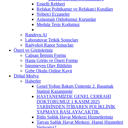
Engelli Rehberi
Refakat Politikamız ve Refakatçi Kuralları
Nöbetçi Eczaneler
Anlaşmalı Olduğumuz Kurumlar
Medula Tesis Kodumuz
Randevu Al
Laboratuvar Tetkik Sonuçları
Radyoloji Rapor Sonuçları
Öneri ve Görüşleriniz
Çalışan İletişim Formu
Hasta Görüş ve Öneri Formu
İstenmeyen Olay Bildirim
Gebe Okulu Online Kayıt
Dijital Medya
Haberler
Genel Yoğun Bakım Ünitemiz 2. Basamak
Statüsü Kazanmıştır
HASTANEMİZDE GENEL CERRAHİ
DOKTORUMUZ 1 KASIM 2025
TARİHİNDEN İTİBAREN POLİKLİNİK
YAPMAYA BAŞLAYACAKTIR.
Bitlis Sağlık Hayat Merkezi Hizmetlerimiz
Tatvan Sağlık Hayat Merkezi -Hangi Hizmetleri
Veriyoruz?