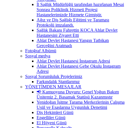
İl Sağlık Müdürlüğü tarafından hazırlanan Mesai
Sonrası Poliklinik Hizmeti Projesi
Hastanelerimizde Hizmete Girmiştir.
Ağız ve Diş Sağlığı Eğitimi ve Taraması
Protokolü imzalandı.
Sağlık Bakanı Fahrettin KOCA Ahlat Devlet
Hastanesini Ziyaret Etti
Ahlat Devlet Hastanesi Yangın Tatbikatı
Gerçeğini Aratmadı
Fotoğraf Albümü
Sosyal medya
Ahlat Devlet Hastanesi İnstagram Adresi
Ahlat Devlet Hastanesi Gebe Okulu İnstagram
Adresi
Sosyal Sorumluluk Projelerimiz
Farkındalık Stantlarımız
YÖNETİMDEN MESAJLAR
📢 Kamuoyuna Duyuru: Genel Yoğun Bakım
Ünitemiz 2. Basamak Statüsü Kazanmıştır
Yenidoğan İşitme Tarama Merkezlerinin Çalışma
Usül ve Esaslarına Uygunluk Denetimi
Diş Hekimleri Günü
Engelliler Günü
El Hijyeni Günü
Personelle Kahvaltı