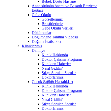
Bebek Dostu Hastane
Anne sütünün önemi ve Başarılı Emzirme
Eğitimi
Gebe Okulu
Görsellerimiz
Broşürlerimiz
Gebe Okulu Verileri
Dökümanlar
Doğumhane Tanıtım Videosu
Doğum İstatistikleri
Kliniklerimiz
Dahiliye
Klinik Hakkında
Doktor Çalışma Programı
Klinikten Haberler
Nasıl Gidilir?
Sıkça Sorulan Sorular
Doktorlarımız
Çocuk Sağlığı Hastalıkları
Klinik Hakkında
Doktor Çalışma Programı
Klinikten Haberler
Nasıl Gidilir?
Sıkça Sorulan Sorular
Doktorlarımız