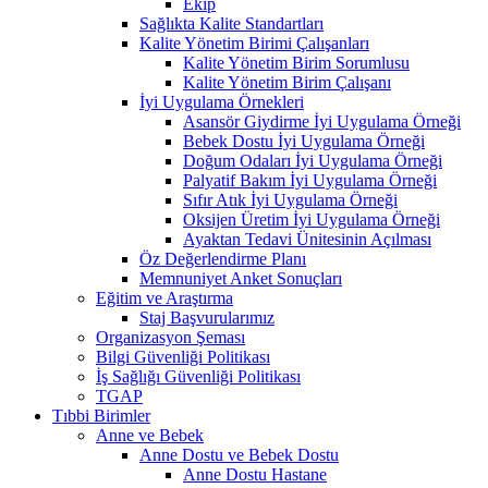
Ekip
Sağlıkta Kalite Standartları
Kalite Yönetim Birimi Çalışanları
Kalite Yönetim Birim Sorumlusu
Kalite Yönetim Birim Çalışanı
İyi Uygulama Örnekleri
Asansör Giydirme İyi Uygulama Örneği
Bebek Dostu İyi Uygulama Örneği
Doğum Odaları İyi Uygulama Örneği
Palyatif Bakım İyi Uygulama Örneği
Sıfır Atık İyi Uygulama Örneği
Oksijen Üretim İyi Uygulama Örneği
Ayaktan Tedavi Ünitesinin Açılması
Öz Değerlendirme Planı
Memnuniyet Anket Sonuçları
Eğitim ve Araştırma
Staj Başvurularımız
Organizasyon Şeması
Bilgi Güvenliği Politikası
İş Sağlığı Güvenliği Politikası
TGAP
Tıbbi Birimler
Anne ve Bebek
Anne Dostu ve Bebek Dostu
Anne Dostu Hastane