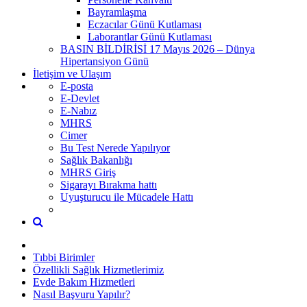
Bayramlaşma
Eczacılar Günü Kutlaması
Laborantlar Günü Kutlaması
BASIN BİLDİRİSİ 17 Mayıs 2026 – Dünya
Hipertansiyon Günü
İletişim ve Ulaşım
E-posta
E-Devlet
E-Nabız
MHRS
Cimer
Bu Test Nerede Yapılıyor
Sağlık Bakanlığı
MHRS Giriş
Sigarayı Bırakma hattı
Uyuşturucu ile Mücadele Hattı
Tıbbi Birimler
Özellikli Sağlık Hizmetlerimiz
Evde Bakım Hizmetleri
Nasıl Başvuru Yapılır?