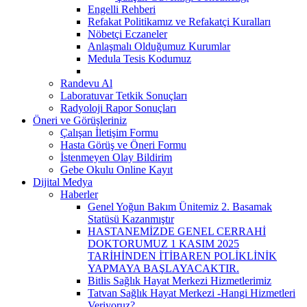
Engelli Rehberi
Refakat Politikamız ve Refakatçi Kuralları
Nöbetçi Eczaneler
Anlaşmalı Olduğumuz Kurumlar
Medula Tesis Kodumuz
Randevu Al
Laboratuvar Tetkik Sonuçları
Radyoloji Rapor Sonuçları
Öneri ve Görüşleriniz
Çalışan İletişim Formu
Hasta Görüş ve Öneri Formu
İstenmeyen Olay Bildirim
Gebe Okulu Online Kayıt
Dijital Medya
Haberler
Genel Yoğun Bakım Ünitemiz 2. Basamak
Statüsü Kazanmıştır
HASTANEMİZDE GENEL CERRAHİ
DOKTORUMUZ 1 KASIM 2025
TARİHİNDEN İTİBAREN POLİKLİNİK
YAPMAYA BAŞLAYACAKTIR.
Bitlis Sağlık Hayat Merkezi Hizmetlerimiz
Tatvan Sağlık Hayat Merkezi -Hangi Hizmetleri
Veriyoruz?