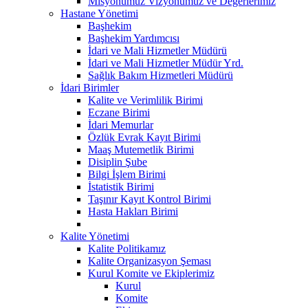
Misyonumuz Vizyonumuz ve Değerlerimiz
Hastane Yönetimi
Başhekim
Başhekim Yardımcısı
İdari ve Mali Hizmetler Müdürü
İdari ve Mali Hizmetler Müdür Yrd.
Sağlık Bakım Hizmetleri Müdürü
İdari Birimler
Kalite ve Verimlilik Birimi
Eczane Birimi
İdari Memurlar
Özlük Evrak Kayıt Birimi
Maaş Mutemetlik Birimi
Disiplin Şube
Bilgi İşlem Birimi
İstatistik Birimi
Taşınır Kayıt Kontrol Birimi
Hasta Hakları Birimi
Kalite Yönetimi
Kalite Politikamız
Kalite Organizasyon Şeması
Kurul Komite ve Ekiplerimiz
Kurul
Komite