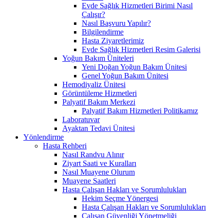
Evde Sağlık Hizmetleri Birimi Nasıl
Çalışır?
Nasıl Başvuru Yapılır?
Bilgilendirme
Hasta Ziyaretlerimiz
Evde Sağlık Hizmetleri Resim Galerisi
Yoğun Bakım Üniteleri
Yeni Doğan Yoğun Bakım Ünitesi
Genel Yoğun Bakım Ünitesi
Hemodiyaliz Ünitesi
Görüntüleme Hizmetleri
Palyatif Bakım Merkezi
Palyatif Bakım Hizmetleri Politikamız
Laboratuvar
Ayaktan Tedavi Ünitesi
Yönlendirme
Hasta Rehberi
Nasıl Randvu Alınır
Ziyart Saati ve Kuralları
Nasıl Muayene Olurum
Muayene Saatleri
Hasta Çalışan Hakları ve Sorumlulukları
Hekim Seçme Yönergesi
Hasta Çalışan Hakları ve Sorumlulukları
Çalışan Güvenliği Yönetmeliği