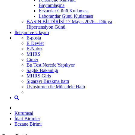
Bayramlaşma
Eczacılar Günü Kutlaması
Laborantlar Günü Kutlaması
BASIN BİLDİRİSİ 17 Mayıs 2026 – Dünya
Hipertansiyon Günü
İletişim ve Ulaşım
E-posta
E-Devlet
E-Nabız
MHRS
Cimer
Bu Test Nerede Yapılıyor
Sağlık Bakanlığı
MHRS Giriş
Sigarayı Bırakma hattı
Uyuşturucu ile Mücadele Hattı
Kurumsal
İdari Birimler
Eczane Birimi