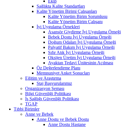
Ekip
Sağlıkta Kalite Standartları
Kalite Yönetim Birimi Çalışanları
Kalite Yönetim Birim Sorumlusu
Kalite Yönetim Birim Çalışanı
İyi Uygulama Örnekleri
Asansör Giydirme İyi Uygulama Örneği
Bebek Dostu İyi Uygulama Örneği
Doğum Odaları İyi Uygulama Örneği
Palyatif Bakım İyi Uygulama Örneği
Sıfır Atık İyi Uygulama Örneği
Oksijen Üretim İyi Uygulama Örneği
Ayaktan Tedavi Ünitesinin Açılması
Öz Değerlendirme Planı
Memnuniyet Anket Sonuçları
Eğitim ve Araştırma
Staj Başvurularımız
Organizasyon Şeması
Bilgi Güvenliği Politikası
İş Sağlığı Güvenliği Politikası
TGAP
Tıbbi Birimler
Anne ve Bebek
Anne Dostu ve Bebek Dostu
Anne Dostu Hastane