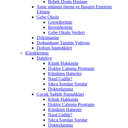
Bebek Dostu Hastane
Anne sütünün önemi ve Başarılı Emzirme
Eğitimi
Gebe Okulu
Görsellerimiz
Broşürlerimiz
Gebe Okulu Verileri
Dökümanlar
Doğumhane Tanıtım Videosu
Doğum İstatistikleri
Kliniklerimiz
Dahiliye
Klinik Hakkında
Doktor Çalışma Programı
Klinikten Haberler
Nasıl Gidilir?
Sıkça Sorulan Sorular
Doktorlarımız
Çocuk Sağlığı Hastalıkları
Klinik Hakkında
Doktor Çalışma Programı
Klinikten Haberler
Nasıl Gidilir?
Sıkça Sorulan Sorular
Doktorlarımız