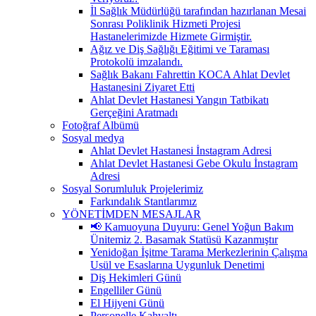
İl Sağlık Müdürlüğü tarafından hazırlanan Mesai
Sonrası Poliklinik Hizmeti Projesi
Hastanelerimizde Hizmete Girmiştir.
Ağız ve Diş Sağlığı Eğitimi ve Taraması
Protokolü imzalandı.
Sağlık Bakanı Fahrettin KOCA Ahlat Devlet
Hastanesini Ziyaret Etti
Ahlat Devlet Hastanesi Yangın Tatbikatı
Gerçeğini Aratmadı
Fotoğraf Albümü
Sosyal medya
Ahlat Devlet Hastanesi İnstagram Adresi
Ahlat Devlet Hastanesi Gebe Okulu İnstagram
Adresi
Sosyal Sorumluluk Projelerimiz
Farkındalık Stantlarımız
YÖNETİMDEN MESAJLAR
📢 Kamuoyuna Duyuru: Genel Yoğun Bakım
Ünitemiz 2. Basamak Statüsü Kazanmıştır
Yenidoğan İşitme Tarama Merkezlerinin Çalışma
Usül ve Esaslarına Uygunluk Denetimi
Diş Hekimleri Günü
Engelliler Günü
El Hijyeni Günü
Personelle Kahvaltı