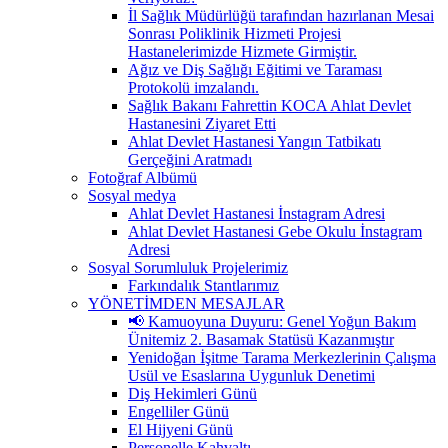
İl Sağlık Müdürlüğü tarafından hazırlanan Mesai
Sonrası Poliklinik Hizmeti Projesi
Hastanelerimizde Hizmete Girmiştir.
Ağız ve Diş Sağlığı Eğitimi ve Taraması
Protokolü imzalandı.
Sağlık Bakanı Fahrettin KOCA Ahlat Devlet
Hastanesini Ziyaret Etti
Ahlat Devlet Hastanesi Yangın Tatbikatı
Gerçeğini Aratmadı
Fotoğraf Albümü
Sosyal medya
Ahlat Devlet Hastanesi İnstagram Adresi
Ahlat Devlet Hastanesi Gebe Okulu İnstagram
Adresi
Sosyal Sorumluluk Projelerimiz
Farkındalık Stantlarımız
YÖNETİMDEN MESAJLAR
📢 Kamuoyuna Duyuru: Genel Yoğun Bakım
Ünitemiz 2. Basamak Statüsü Kazanmıştır
Yenidoğan İşitme Tarama Merkezlerinin Çalışma
Usül ve Esaslarına Uygunluk Denetimi
Diş Hekimleri Günü
Engelliler Günü
El Hijyeni Günü
Personelle Kahvaltı