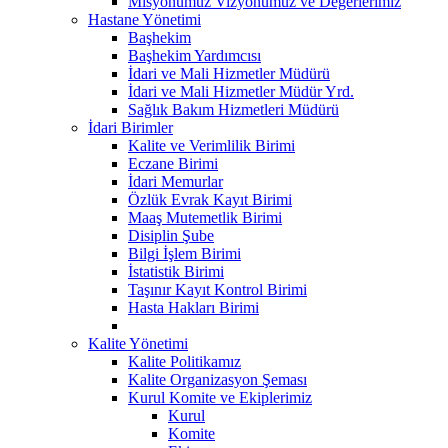
Misyonumuz Vizyonumuz ve Değerlerimiz
Hastane Yönetimi
Başhekim
Başhekim Yardımcısı
İdari ve Mali Hizmetler Müdürü
İdari ve Mali Hizmetler Müdür Yrd.
Sağlık Bakım Hizmetleri Müdürü
İdari Birimler
Kalite ve Verimlilik Birimi
Eczane Birimi
İdari Memurlar
Özlük Evrak Kayıt Birimi
Maaş Mutemetlik Birimi
Disiplin Şube
Bilgi İşlem Birimi
İstatistik Birimi
Taşınır Kayıt Kontrol Birimi
Hasta Hakları Birimi
Kalite Yönetimi
Kalite Politikamız
Kalite Organizasyon Şeması
Kurul Komite ve Ekiplerimiz
Kurul
Komite