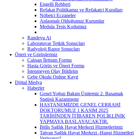
Engelli Rehberi
Refakat Politikamız ve Refakatçi Kuralları
Nöbetçi Eczaneler
Anlaşmalı Olduğumuz Kurumlar
Medula Tesis Kodumuz
Randevu Al
Laboratuvar Tetkik Sonuçları
Radyoloji Rapor Sonuçları
Öneri ve Görüşleriniz
Çalışan İletişim Formu
Hasta Görüş ve Öneri Formu
İstenmeyen Olay Bildirim
Gebe Okulu Online Kayıt
Dijital Medya
Haberler
Genel Yoğun Bakım Ünitemiz 2. Basamak
Statüsü Kazanmıştır
HASTANEMİZDE GENEL CERRAHİ
DOKTORUMUZ 1 KASIM 2025
TARİHİNDEN İTİBAREN POLİKLİNİK
YAPMAYA BAŞLAYACAKTIR.
Bitlis Sağlık Hayat Merkezi Hizmetlerimiz
Tatvan Sağlık Hayat Merkezi -Hangi Hizmetleri
Veriyoruz?