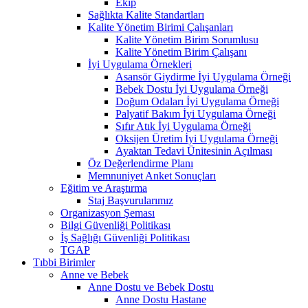
Ekip
Sağlıkta Kalite Standartları
Kalite Yönetim Birimi Çalışanları
Kalite Yönetim Birim Sorumlusu
Kalite Yönetim Birim Çalışanı
İyi Uygulama Örnekleri
Asansör Giydirme İyi Uygulama Örneği
Bebek Dostu İyi Uygulama Örneği
Doğum Odaları İyi Uygulama Örneği
Palyatif Bakım İyi Uygulama Örneği
Sıfır Atık İyi Uygulama Örneği
Oksijen Üretim İyi Uygulama Örneği
Ayaktan Tedavi Ünitesinin Açılması
Öz Değerlendirme Planı
Memnuniyet Anket Sonuçları
Eğitim ve Araştırma
Staj Başvurularımız
Organizasyon Şeması
Bilgi Güvenliği Politikası
İş Sağlığı Güvenliği Politikası
TGAP
Tıbbi Birimler
Anne ve Bebek
Anne Dostu ve Bebek Dostu
Anne Dostu Hastane