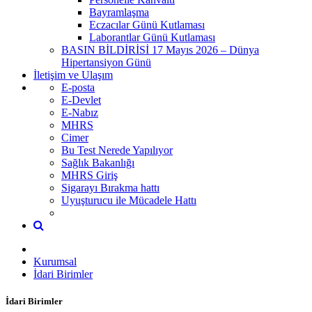
Bayramlaşma
Eczacılar Günü Kutlaması
Laborantlar Günü Kutlaması
BASIN BİLDİRİSİ 17 Mayıs 2026 – Dünya
Hipertansiyon Günü
İletişim ve Ulaşım
E-posta
E-Devlet
E-Nabız
MHRS
Cimer
Bu Test Nerede Yapılıyor
Sağlık Bakanlığı
MHRS Giriş
Sigarayı Bırakma hattı
Uyuşturucu ile Mücadele Hattı
Kurumsal
İdari Birimler
İdari Birimler