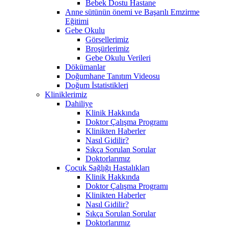
Bebek Dostu Hastane
Anne sütünün önemi ve Başarılı Emzirme
Eğitimi
Gebe Okulu
Görsellerimiz
Broşürlerimiz
Gebe Okulu Verileri
Dökümanlar
Doğumhane Tanıtım Videosu
Doğum İstatistikleri
Kliniklerimiz
Dahiliye
Klinik Hakkında
Doktor Çalışma Programı
Klinikten Haberler
Nasıl Gidilir?
Sıkça Sorulan Sorular
Doktorlarımız
Çocuk Sağlığı Hastalıkları
Klinik Hakkında
Doktor Çalışma Programı
Klinikten Haberler
Nasıl Gidilir?
Sıkça Sorulan Sorular
Doktorlarımız