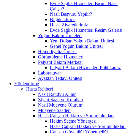
Evde Sağlık Hizmetleri Birimi Nasıl
Çalışır?
Nasıl Başvuru Yapılır?
Bilgilendirme
Hasta Ziyaretlerimiz
Evde Sağlık Hizmetleri Resim Galerisi
Yoğun Bakım Üniteleri
Yeni Doğan Yoğun Bakım Ünitesi
Genel Yoğun Bakım Ünitesi
Hemodiyaliz Ünitesi
Görüntüleme Hizmetleri
Palyatif Bakım Merkezi
Palyatif Bakım Hizmetleri Politikamız
Laboratuvar
Ayaktan Tedavi Ünitesi
Yönlendirme
Hasta Rehberi
Nasıl Randvu Alınır
Ziyart Saati ve Kuralları
Nasıl Muayene Olurum
Muayene Saatleri
Hasta Çalışan Hakları ve Sorumlulukları
Hekim Seçme Yönergesi
Hasta Çalışan Hakları ve Sorumlulukları
Çalışan Güvenliği Yönetmeliği